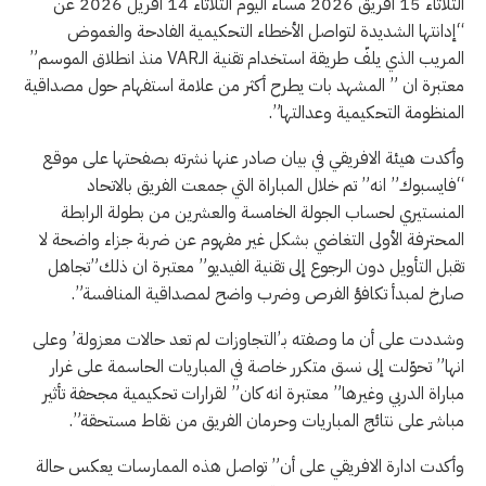
الثلاثاء 15 افريق 2026 مساء اليوم الثلاثاء 14 افريل 2026 عن
“إدانتها الشديدة لتواصل الأخطاء التحكيمية الفادحة والغموض
المريب الذي يلفّ طريقة استخدام تقنية الـVAR منذ انطلاق الموسم”
معتبرة ان ” المشهد بات يطرح أكثر من علامة استفهام حول مصداقية
المنظومة التحكيمية وعدالتها”.
وأكدت هيئة الافريقي في بيان صادر عنها نشرته بصفحتها على موقع
“فايسبوك” انه” تم خلال المباراة التي جمعت الفريق بالاتحاد
المنستيري لحساب الجولة الخامسة والعشرين من بطولة الرابطة
المحترفة الأولى التغاضي بشكل غير مفهوم عن ضربة جزاء واضحة لا
تقبل التأويل دون الرجوع إلى تقنية الفيديو” معتبرة ان ذلك”تجاهل
صارخ لمبدأ تكافؤ الفرص وضرب واضح لمصداقية المنافسة”.
وشددت على أن ما وصفته بـ’التجاوزات لم تعد حالات معزولة’ وعلى
انها” تحوّلت إلى نسق متكرر خاصة في المباريات الحاسمة على غرار
مباراة الدربي وغيرها” معتبرة انه كان” لقرارات تحكيمية مجحفة تأثير
مباشر على نتائج المباريات وحرمان الفريق من نقاط مستحقة”.
وأكدت ادارة الافريقي على أن” تواصل هذه الممارسات يعكس حالة