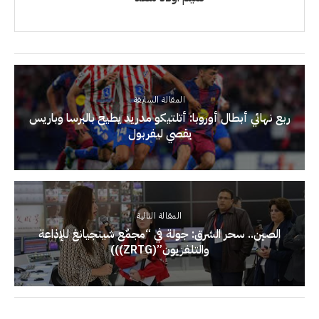
المقالة السابقة
ربع نهائي أبطال أوروبا: أتلتيكو مدريد يطيح بالبرسا وباريس
يقصي ليفربول
المقالة التالية
الصين.. سحر الشرق: جولة في “مجمٌع شينجيانغ للإذاعة
والتلفزيون”(ZRTG)))