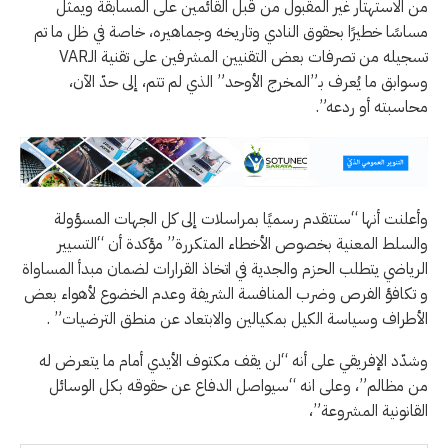
من الاستهتار غير المقبول من قبل القائمين على المسابقة ويمثل
مساسًا خطيرًا بحقوق النادي وتاريخه وجماهيره، خاصة في ظل ما تم
تسجيله من تصرفات بعض التقنيين المشرفين على تقنية الـVAR
وسوابق ما يُعرف بـ”المخرج الأوحد” الذي لم تتم، إلى حدّ الآن،
محاسبته أو ردعه”.
وأعلنت أنها “ستتقدم رسميًا بمراسلات إلى كل الجهات المسؤولة
والسلط المعنية بخصوص الأخطاء المتكررة” مؤكدة أن “التسيير
الرياضي يتطلب الحزم والجدية في اتخاذ القرارات لضمان مبدأ المساواة
و تكافؤ الفرص وضرب المنافسة الشريفة وعدم الخضوع لأهواء بعض
الأطراف وسياسة الكيل بمكيالين والابتعاد عن منطق الترضيات” .
وشدّد الإفريقي على أنه “لن يقف مكتوف الأيدي أمام ما يتعرض له
من مظالم”، وعلى انه “سيواصل الدفاع عن حقوقه بكل الوسائل
القانونية المشروعة”،