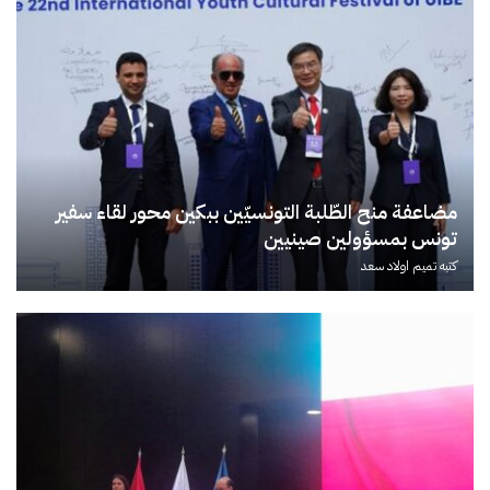
مضاعفة منح الطّلبة التونسيّين ببكين محور لقاء سفير
تونس بمسؤولين صينيين
كتبه
تميم اولاد سعد