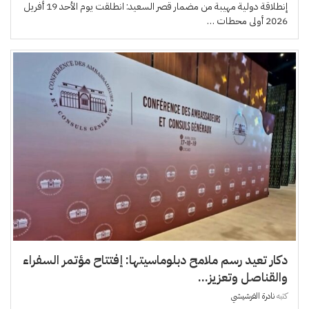
إنطلاقة دولية مهيبة من مضمار قصر السعيد: انطلقت يوم الأحد 19 أفريل
2026 أولى محطات …
دكار تعيد رسم ملامح دبلوماسيتها: إفتتاح مؤتمر السفراء
والقناصل وتعزيز...
كتبه
نادرة الفرشيشي