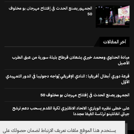
الجمهور يصنع الحدث في إفتتاح مهرجان بو مخلوف
50
آخر المقالات
ميادة الحناوي ومحمد خيري يشعلان قرطاج بليلة سورية من عبق الطرب
الأصيل
قرعة دوري أبطال أفريقيا : النادي الإفريقي يُواجه دجوليبا في الدور التمهيدي
الأوّل
الجمهور يصنع الحدث في إفتتاح مهرجان بو مخلوف 50
على خطى نظيره الويلزي: الاتحاد الانقليزي لكرة القدم يسحب دعم ترشح
جياني انفانتينو لرئاسة الفيفا مجددا
يستخدم هذا الموقع ملفات تعريف الارتباط لضمان حصولك على