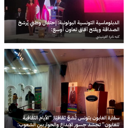
الدبلوماسية التونسية البولونية: إحتفال وطني يُرسّخ
الصداقة ويفتح آفاق تعاون أوسع:
كتبه
نادرة الفرشيشي
سفارة الغابون بتونس تُشعّ ثقافيًا: “الأيام الثقافية
للغابون” تجسّد جسور الإبداع والحوار بين الشعوب: