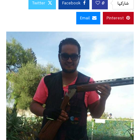
Twitter
Facebook
0
شاركها
Email
Pinterest