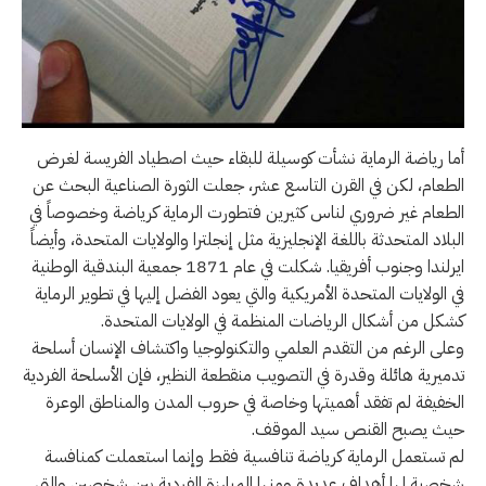
أما رياضة الرماية نشأت كوسيلة للبقاء حيث اصطياد الفريسة لغرض
الطعام، لكن في القرن التاسع عشر، جعلت الثورة الصناعية البحث عن
الطعام غير ضروري لناس كثيرين فتطورت الرماية كرياضة وخصوصاً في
البلاد المتحدثة باللغة الإنجليزية مثل إنجلترا والولايات المتحدة، وأيضاً
ايرلندا وجنوب أفريقيا. شكلت في عام 1871 جمعية البندقية الوطنية
في الولايات المتحدة الأمريكية والتي يعود الفضل إليها في تطوير الرماية
كشكل من أشكال الرياضات المنظمة في الولايات المتحدة.
وعلى الرغم من التقدم العلمي والتكنولوجيا واكتشاف الإنسان أسلحة
تدميرية هائلة وقدرة في التصويب منقطعة النظير، فإن الأسلحة الفردية
الخفيفة لم تفقد أهميتها وخاصة في حروب المدن والمناطق الوعرة
حيث يصبح القنص سيد الموقف.
لم تستعمل الرماية كرياضة تنافسية فقط وإنما استعملت كمنافسة
شخصية لها أهداف عديدة ومنها المبارزة الفردية بين شخصين والتي