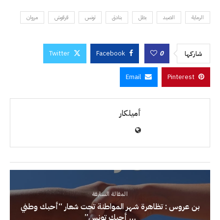
الرماية
الصيد
بطل
بنادق
تونس
قرقوش
مروان
Twitter
Facebook
0
شاركها
Email
Pinterest
أميلكار
المقالة السابقة
بن عروس : تظاهرة شهر المواطنة تحت شعار “أحبك وطني
… أحبك تونس”