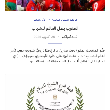
الرياضة العربية و العالمية
كأس العالم
المغرب بطل العالم للشباب
كتبه
أميلكار
20 أكتوبر، 2025
حقّق المنتخبُ المغربيُّ تحتَ عشرينَ عامًا إنجازًا تاريخيًّا بتتويجه بلقبِ كأسِ
العالمِ للشبابِ 2025، عقبَ فوزِه على نظيرِه الأرجنتيني بنتيجةٍ (2–0) في
المباراةِ النهائيةِ التي أُقيمت في العاصمةِ التشيليةِ سانتياغو …