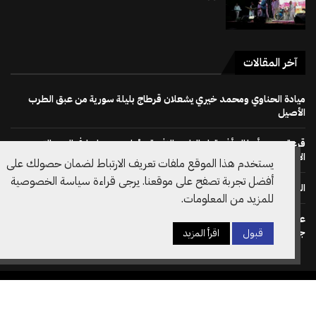
آخر المقالات
ميادة الحناوي ومحمد خيري يشعلان قرطاج بليلة سورية من عبق الطرب
الأصيل
قرعة دوري أبطال أفريقيا : النادي الإفريقي يُواجه دجوليبا في الدور التمهيدي
الأوّل
يستخدم هذا الموقع ملفات تعريف الارتباط لضمان حصولك على
أفضل تجربة تصفح على موقعنا. يرجى قراءة سياسة الخصوصية
الجمهور يصنع الحدث في إفتتاح مهرجان بو مخلوف 50
للمزيد من المعلومات.
على خطى نظيره الويلزي: الاتحاد الانقليزي لكرة القدم يسحب دعم ترشح
جياني انفانتينو لرئاسة الفيفا مجددا
قبول
اقرأ المزيد
جميع الحقوق محفوظة @2026– تصميم وتطوير
Amilcar