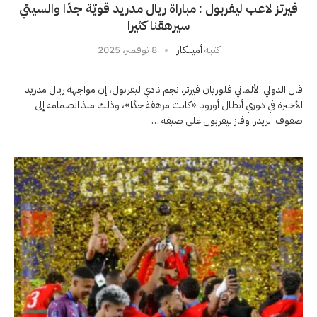
فيرتز لاعب ليفربول : مباراة ريال مدريد قويّة جدّا والسيتي
سيرهقنا كثيرا
كتبه
أميلكار
8 نوفمبر، 2025
قال الدولي الألماني فلوريان فيرتز، نجم نادي ليفربول، إن مواجهة ريال مدريد
الأخيرة في دوري أبطال أوروبا «كانت مرهقة جدًا»، وذلك منذ انضمامه إلى
صفوف الريدز. وفاز ليفربول على ضيفه …