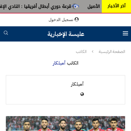
آخر الأخـبـار
أصيل
قرعة دوري أبطال أفريقيا : النادي الإفريقي يُواجه دجولي
تسجيل الدخول
عليسة الإخبارية
الصفحة الرئيسية
الكاتب
الكاتب
أميلكار
أميلكار