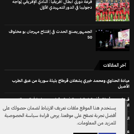
قرعة دوري أبطال أفريقيا : النادي الإفريقي يُواجه
دجوليبا في الدور التمهيدي الأوّل
الجمهور يصنع الحدث في إفتتاح مهرجان بو مخلوف
50
آخر المقالات
ميادة الحناوي ومحمد خيري يشعلان قرطاج بليلة سورية من عبق الطرب
الأصيل
قرعة دوري أبطال أفريقيا : النادي الإفريقي يُواجه دجوليبا في الدور التمهيدي
الأوّل
يستخدم هذا الموقع ملفات تعريف الارتباط لضمان حصولك على
أفضل تجربة تصفح على موقعنا. يرجى قراءة سياسة الخصوصية
الجمهور يصنع الحدث في إفتتاح مهرجان بو مخلوف 50
للمزيد من المعلومات.
على خطى نظيره الويلزي: الاتحاد الانقليزي لكرة القدم يسحب دعم ترشح