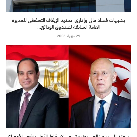
بشبهات فساد مالي وإداري: تمديد الإيقاف التحفظي للمديرة
العامة السابقة لصندوق الودائع...
29 جويلية، 2026
سعيّد للسيسي: الصهيونية تسعى لإسقاط الدّول بتفجير الأوضاع