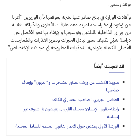
بوفد رسمي.
وأفادت الوزارة في بلاغ صادر عنها نشرته بموقعها بأن الوزيرين “أعربا
عن وُجُود إرادة راسخة لمزيد دعم علاقات التّعاون والشّراكة الفعّالة
بين وزارتي الدّاخلية بالبلدين وتوسيعها والإرتقاء بها نحو الأفضل عبر
دراسة سُبُلِ تكثيف نسق تبادل الخبرات وتعزيز القدُرات والمُمارسات
الفُضلى الكفيلة بمُواجهة التحدّيات المطروحة في مجالات الإختصاص”.
قد تعجبك أيضاً
منوبة: الكشف عن ورشة لصنع المتفجرات و”الدرون” وإيقاف
صاحبها
الفاضل الجزيري : صاحب الحمار في الكاف
رابطة حقوق الإنسان: سجناء القيروان يعيشون في ظروف غير
إنسانية
الورشة الأولى بمدنين حول الاطار القانوني المنظم للسلط المحلية