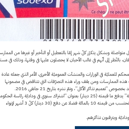
ال متواصلة وبشكل يتكرّر كلّ شهر إمّا بالتعطيل أو التأخير أو غيرها من الممار
ن، بالنّظر إلى أنّهم في غالب الأحيان لا يحصلون عليها في وقتها، وذلك في مسته
محكم للعمليّة في الوزارات والمنشآت العموميّة الأخرى، الأمر الذي جعله عادة
 هذه الممارسات ومن يقف وراء هذه التصرّفات التي تتناقض في مضمونها
عميم تذاكر الأكل”، وتمّ نشره بتاريخ 21 جانفي 2016.
وتجدر الإشارة إلى أنّ كلّ عون و”إطار صغير” في مؤسسة “رئاسة الحكومة” يدفع ما قيمته (25 دينار) بعنوان “اشتراك سنوي في وداديّة رئاسة ال
مع دفع ما قيمته (30 دينار) كلّ شهر للانتفاع بدفتر بقيمة (80 دينار) لا تحتسب من قيمته 10 بالمائة فضلا عن دفع (30 دينار) كلّ 3 أشهر لإيواء
داديّة ويترقبون تذاكرهم.