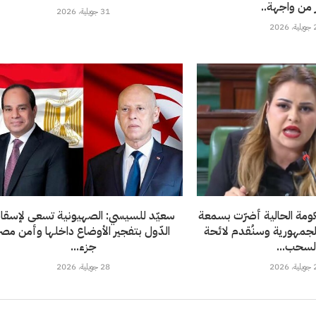
 من واجهة..
31 جويلية، 2026
202
ومة الحالية أضرّت بسمعة
سعيّد للسيسي: الصهيونية تسعى لإسقا
الجمهورية وسنُقدم لائحة
الدّول بتفجير الأوضاع داخلها وأمن مصر
سحب...
جزء...
202
28 جويلية، 2026