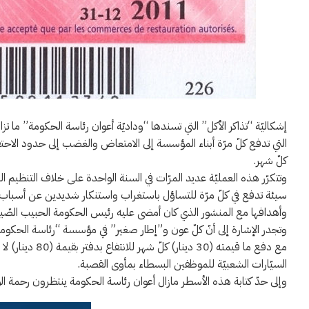
إشكاليّة “تذاكر الأكل” التي تسندها “وداديّة أعوان رئاسة الحكومة” ما تز
التي تدفع كلّ مرّة أبناء المؤسسة إلى الامتعاض والغضب إلى حدود الاحتقا
كلّ شهر.
وتتكرّر هذه العمليّة عديد المرّات في السنة الواحدة على خلاف التنظيم ال
سيئة تدفع في كلّ مرّة للتساؤل باستغراب واستنكار شديدين عن أسباب
وأهدافها مع المنشور الذي كان أمضى عليه رئيس الحكومة الحبيب الصّيد بخصوص “ت
السيّارات الشعبيّة للموظفين البسطاء بمأوى القصبة.
وإلى حدّ كتابة هذه الأسطر مازال أعوان رئاسة الحكومة ينتظرون رحمة الو