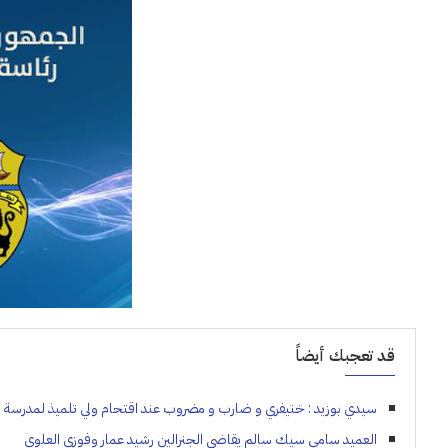
قد تعجبك أيضاً
سيدي بوزيد : خنيفري و ضارب و مضروب عند اقتحام ولي تلميذ لمدرسة ابت
العميد سامي سيك سالم يقاضي الجنرالين رشيد عمار وفوزي العلوي