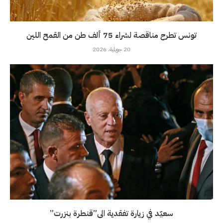
تونس تطرح مناقصة لشراء 75 ألف طن من القمح اللين
20 جويلية، 2026
سعيّد في زيارة تفقدية الى”قنطرة بنزرت”