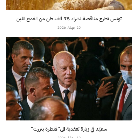
تونس تطرح مناقصة لشراء 75 ألف طن من القمح اللين
20 جويلية، 2026
سعيّد في زيارة تفقدية الى”قنطرة بنزرت”
19 جويلية، 2026