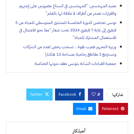
عميد المهندسين: “المهندسين في الستاغ مضروبين على إيديهم
والقرارات تصدر عن أطراف لا علاقة لها بالعلم”
تونس تحتضن الدورة الخامسة للمنتدى المتوسطي للمياه من 5
فيفري إلى غاية 7 فيفري 2024 تحت شعار “معا نحو الاعتدال في
الاستعمال المشترك للمياه”
وزيرة التجهيز تضرب بقوة… تسحب رخص لعدد من الشركات
وتسترجع 3 مقاطع رخامية بمساحة 12 هكتارا
جمعية القيادات الشابة بتونس تعقد ندوتها الختامية
Twitter
Facebook
0
شاركها
Email
Pinterest
أميلكار