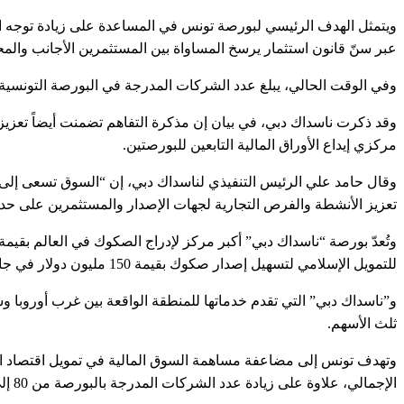
ويتمثل الهدف الرئيسي لبورصة تونس في المساعدة على زيادة توجه ال
عبر سنّ قانون استثمار يرسخ المساواة بين المستثمرين الأجانب والمح
وفي الوقت الحالي، يبلغ عدد الشركات المدرجة في البورصة التونسية ثمانين شركة
وقد ذكرت ناسداك دبي، في بيان إن مذكرة التفاهم تضمنت أيضاً تعزيز
مركزي إيداع الأوراق المالية التابعين للبورصتين.
وقال حامد علي الرئيس التنفيذي لناسداك دبي، إن “السوق تسعى إلى 
تعزيز الأنشطة والفرص التجارية لجهات الإصدار والمستثمرين على حد 
للتمويل الإسلامي لتسهيل إصدار صكوك بقيمة 150 مليون دولار في جانفي الماضي.
و”ناسداك دبي” التي تقدم خدماتها للمنطقة الواقعة بين غرب أوروبا 
ثلث الأسهم.
الإجمالي، علاوة على زيادة عدد الشركات المدرجة بالبورصة من 80 إلى ألفي شركة.