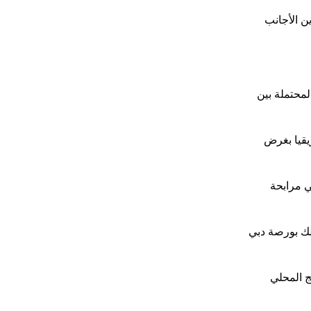
ن الأجانب
لمحتملة بين
يقيا بغرض
اسداك دبي مرابحة
لك بورصة دبي
2020، والتي تبلغ حاليا نحو 9 بالمئة إلى الناتج المحلي