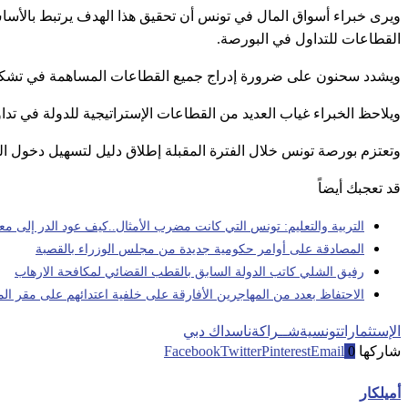
ويرى خبراء أسواق المال في تونس أن تحقيق هذا الهدف يرتبط بالأ
القطاعات للتداول في البورصة.
ويشدد سحنون على ضرورة إدراج جميع القطاعات المساهمة في تشكيل الن
ويلاحظ الخبراء غياب العديد من القطاعات الإستراتيجية للدولة في تد
وتعتزم بورصة تونس خلال الفترة المقبلة إطلاق دليل لتسهيل دخول ال
قد تعجبك أيضاً
التربية والتعليم: تونس التي كانت مضرب الأمثال..كيف عود الدر إلى مع
المصادقة على أوامر حكومية جديدة من مجلس الوزراء بالقصبة
رفيق الشلي كاتب الدولة السابق بالقطب القضائي لمكافحة الارهاب
الاحتفاظ بعدد من المهاجرين الأفارقة على خلفية اعتدائهم على مقر ال
الإستثمارات
تونسية
شــراكة
ناسداك دبي
شاركها
0
Email
Pinterest
Twitter
Facebook
أميلكار