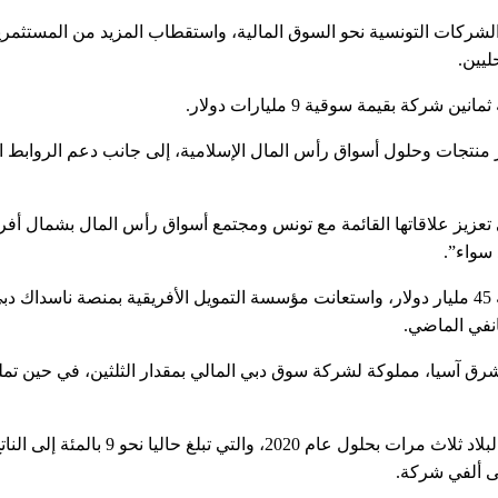
شركات التونسية نحو السوق المالية، واستقطاب المزيد من المستثمري
ليين.
 بقيمة سوقية 9 مليارات دولار.
 منتجات وحلول أسواق رأس المال الإسلامية، إلى جانب دعم الروابط ا
تعزيز علاقاتها القائمة مع تونس ومجتمع أسواق رأس المال بشمال أفر
سواء”.
وتُعدّ بورصة “ناسداك دبي” أكبر مركز لإدراج الصكوك في العالم بقيمة 45 مليار دولار، واستعانت مؤسسة التمويل الأفريقية بمنصة ن
وشرق آسيا، مملوكة لشركة سوق دبي المالي بمقدار الثلثين، في حين تم
وتهدف تونس إلى مضاعفة مساهمة السوق المالية في تمويل اقتصاد البلاد ثلاث مرات بحلول عام 