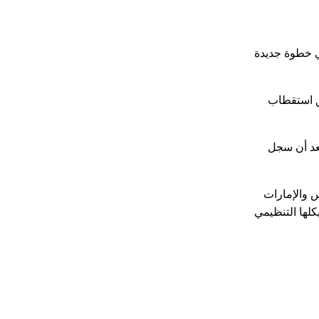
ي خطوة جديدة
يق استقطاب
سية من خلال مخطط التنمية الحالي في رفع معدل الاستثمار ليبلغ نحو 8.3 من الناتج المحلي الإجمالي بحلول عام 2020 بعد أن سجل
س والإمارات
كلها التنظيمي