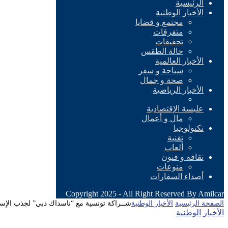
الرئيسية
الأخبار الوطنية
مجتمع و قضايا
متفرقات
تحقيقات
حالة الطقس
الأخبار العالمية
سياحة و سفر
صحة و جمال
الأخبار الرياضية
عليسة الإقتصادية
مال و أعمال
تكنولوجيا
تقنية
ألعاب
ثقافة و فنون
منوعات
أصداء السفارات
Copyright 2025 - All Right Reserved By Amilcar
الصفحة الرئيسية
الأخبار الوطنية
شــراكة تونسية مع “ناسداك دبي” لجذب الإست
الأخبار الوطنية