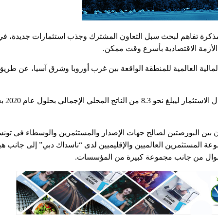
ذكرة تفاهم لبحث سبل التعاون المشترك وجذب استثمارات جديدة، ف
 الأزمة الاقتصادية بأسرع وقت ممكن.
لمالية العالمية للمنطقة الواقعة بين غرب أوروبا وشرق آسيا، عن طر
وتأمل الحكومة التون
اون بين البورصتين لصالح جهات الإصدار والمستثمرين والوسطاء في تون
عة المستثمرين العالميين والإقليميين لدى “ناسداك دبي” إلى جانب هي
موال من جانب مجموعة كبيرة من المؤسسات.