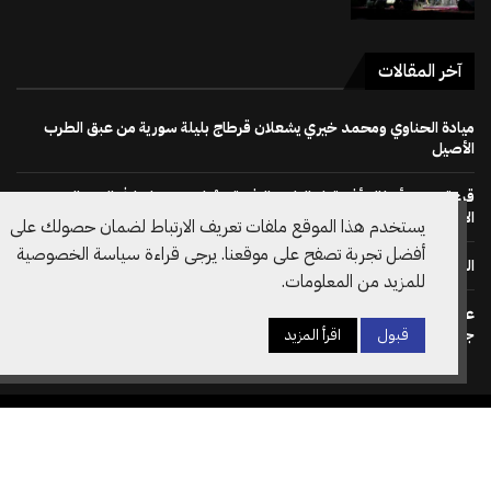
آخر المقالات
ميادة الحناوي ومحمد خيري يشعلان قرطاج بليلة سورية من عبق الطرب
الأصيل
قرعة دوري أبطال أفريقيا : النادي الإفريقي يُواجه دجوليبا في الدور التمهيدي
الأوّل
يستخدم هذا الموقع ملفات تعريف الارتباط لضمان حصولك على
أفضل تجربة تصفح على موقعنا. يرجى قراءة سياسة الخصوصية
الجمهور يصنع الحدث في إفتتاح مهرجان بو مخلوف 50
للمزيد من المعلومات.
على خطى نظيره الويلزي: الاتحاد الانقليزي لكرة القدم يسحب دعم ترشح
جياني انفانتينو لرئاسة الفيفا مجددا
قبول
اقرأ المزيد
جميع الحقوق محفوظة @2026– تصميم وتطوير
Amilcar
الصفحة الرئيسية
سياسة الخصوصية
أسرة التحرير
اتصل بنا