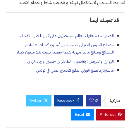
الشريط الساحلي لاستكمال تهيئة و تنظيف شاطئ حمام الانف.
قد تعجبك أيضاً
الصافي سعيد:فقراء العالم سينتصرون على كورونا قبل الأغنياء
مصالح الحرس الديواني تحجز خلال أسبوع كميات هامة من
البضائع ومبالغ مالية مهربة بقيمة جملية بلغت 1.6 مليون دينار
الزواري والعريض : يقاضيان الطاهر بن حسين وزياد الهاني
ماستركارد تضع خبرتها لدفع الادماج المالي في تونس
Twitter
Facebook
0
شاركها
Email
Pinterest