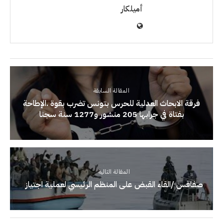
أميلكار
المقالة السابقة
فرقة الابحاث العدلية للحرس بتونس تضرب بقوة .الإطاحة
بفتاة في جرابها 205 منشور و1277 سنة سجنا
المقالة التالية
صفاقس /القاء القبض على المنظم الرئيسي لعملية اجتياز