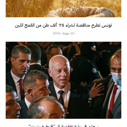
تونس تطرح مناقصة لشراء 75 ألف طن من القمح اللين
20 جويلية، 2026
سعيّد في زيارة تفقدية الى”قنطرة بنزرت”