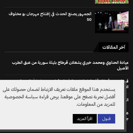
الجمهور يصنع الحدث في إفتتاح مهرجان بو مخلوف
50
آخر المقالات
ميادة الحناوي ومحمد خيري يشعلان قرطاج بليلة سورية من عبق الطرب
الأصيل
قرعة دوري أبطال أفريقيا : النادي الإفريقي يُواجه دجوليبا في الدور التمهيدي
الأوّل
يستخدم هذا الموقع ملفات تعريف الارتباط لضمان حصولك على
أفضل تجربة تصفح على موقعنا. يرجى قراءة سياسة الخصوصية
الجمهور يصنع الحدث في إفتتاح مهرجان بو مخلوف 50
للمزيد من المعلومات.
على خطى نظيره الويلزي: الاتحاد الانقليزي لكرة القدم يسحب دعم ترشح
جياني انفانتينو لرئاسة الفيفا مجددا
قبول
اقرأ المزيد