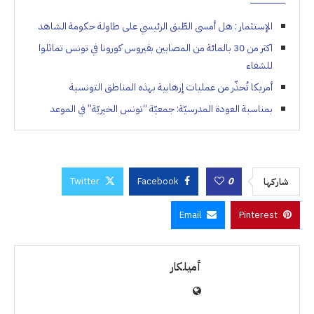
الإستثمار : هل أمسى الطّبق الرئيسي على طاولة حكومة الشاهد
اكثر من 30 بالمائة من المصابين بفيروس كورونا في تونس تماثلوا
للشفاء
أمريكا تُحذّر من عمليات إرهابية بهذه المناطق التونسية
بمناسبة العودة المدرسيّة: جمعيّة “تونس الخيريّة” في الموعد
Twitter
Facebook
0
شاركها
Email
Pinterest
أميلكار