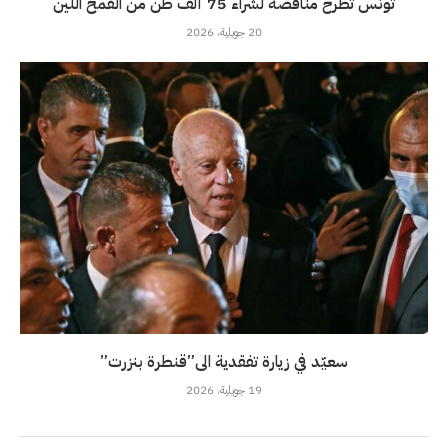
تونس تطرح مناقصة لشراء 75 ألف طن من القمح اللين
20 جويلية، 2026
سعيّد في زيارة تفقدية الى”قنطرة بنزرت”
19 جويلية، 2026