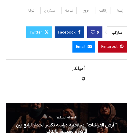
إصابة
إنقلاب
جروح
شاحنة
عسكريين
فريانة
Twitter
Facebook
0
شاركها
Email
Pinterest
أميلكار
المقالة السابقة
“أرض الفراشات” : ملحمة درامية تكسر الجدار الرابع بين
الركح والجمهور بالكاف