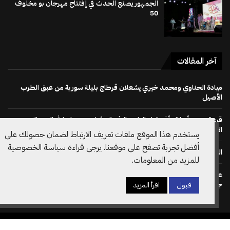
الجمهور يصنع الحدث في إفتتاح مهرجان بو مخلوف
50
آخر المقالات
ميادة الحناوي ومحمد خيري يشعلان قرطاج بليلة سورية من عبق الطرب
الأصيل
قرعة دوري أبطال أفريقيا : النادي الإفريقي يُواجه دجوليبا في الدور التمهيدي
الأوّل
يستخدم هذا الموقع ملفات تعريف الارتباط لضمان حصولك على
أفضل تجربة تصفح على موقعنا. يرجى قراءة سياسة الخصوصية
الجمهور يصنع الحدث في إفتتاح مهرجان بو مخلوف 50
للمزيد من المعلومات.
على خطى نظيره الويلزي: الاتحاد الانقليزي لكرة القدم يسحب دعم ترشح
جياني انفانتينو لرئاسة الفيفا مجددا
قبول
اقرأ المزيد
جميع الحقوق محفوظة @2026– تصميم وتطوير
Amilcar