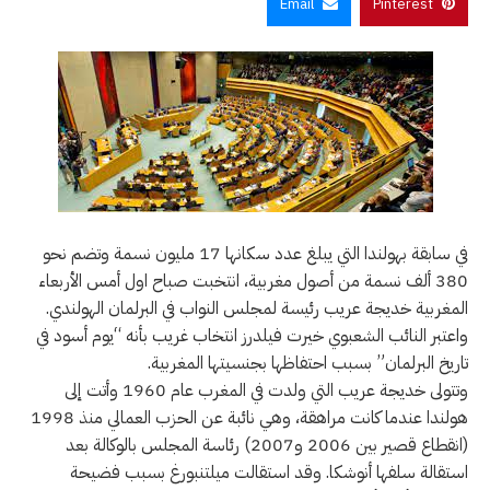
Email
Pinterest
في سابقة بهولندا التي يبلغ عدد سكانها 17 مليون نسمة وتضم نحو
380 ألف نسمة من أصول مغربية، انتخبت صباح اول أمس الأربعاء
المغربية خديجة عريب رئيسة لمجلس النواب في البرلمان الهولندي.
واعتبر النائب الشعبوي خيرت فيلدرز انتخاب غريب بأنه “يوم أسود في
تاريخ البرلمان” بسبب احتفاظها بجنسيتها المغربية.
وتتولى خديجة عريب التي ولدت في المغرب عام 1960 وأتت إلى
هولندا عندما كانت مراهقة، وهي نائبة عن الحزب العمالي منذ 1998
(انقطاع قصير بين 2006 و2007) رئاسة المجلس بالوكالة بعد
استقالة سلفها أنوشكا. وقد استقالت ميلتنبورغ بسبب فضيحة