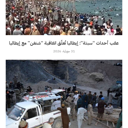
عقب أحداث “سبتة”: إيطاليا تُعلّق اتفاقية “شنغن” مع إيطاليا
31 جويلية، 2026