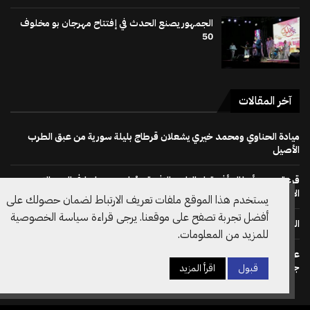
الجمهور يصنع الحدث في إفتتاح مهرجان بو مخلوف
50
آخر المقالات
ميادة الحناوي ومحمد خيري يشعلان قرطاج بليلة سورية من عبق الطرب
الأصيل
قرعة دوري أبطال أفريقيا : النادي الإفريقي يُواجه دجوليبا في الدور التمهيدي
الأوّل
يستخدم هذا الموقع ملفات تعريف الارتباط لضمان حصولك على
أفضل تجربة تصفح على موقعنا. يرجى قراءة سياسة الخصوصية
الجمهور يصنع الحدث في إفتتاح مهرجان بو مخلوف 50
للمزيد من المعلومات.
على خطى نظيره الويلزي: الاتحاد الانقليزي لكرة القدم يسحب دعم ترشح
جياني انفانتينو لرئاسة الفيفا مجددا
قبول
اقرأ المزيد