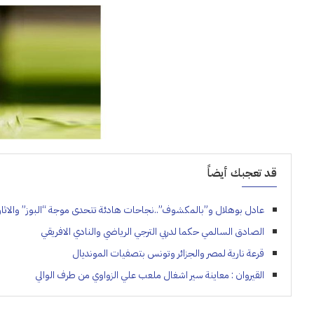
قد تعجبك أيضاً
عادل بوهلال و”بالمكشوف”..نجاحات هادئة تتحدى موجة “البوز” والاثار
الصادق السالمي حكما لدربي الترجي الرياضي والنادي الافريقي
قرعة نارية لمصر والجزائر وتونس بتصفيات المونديال
القيروان : معاينة سير اشغال ملعب علي الزواوي من طرف الوالي