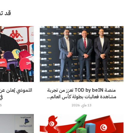
قد تع
منصة TOD by beIN تعزز من تجربة
اللموشي يُعلن عن
مشاهدة فعاليات بطولة كأس العالم...
في
13 ماي، 2026
15 ماي