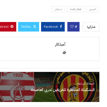
المرسى
قوافل قفصة
مستقبل
terest
Twitter
Facebook
0
شاركها
أميلكار
المقالة السابقة
التشكيلة المنتظرة للفريقين لدربي العاصمة