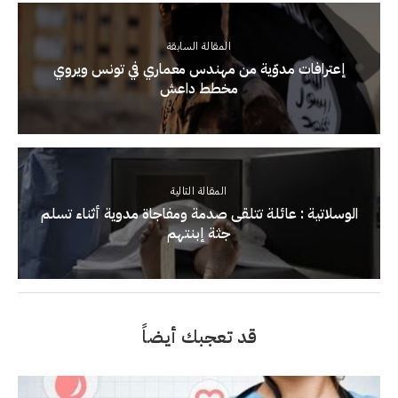
المقالة السابقة
إعترافات مدوّية من مهندس معماري في تونس ويروي
مخطط داعش
المقالة التالية
الوسلاتية : عائلة تتلقى صدمة ومفاجاة مدوية أثناء تسلم
جثة إبنتهم
قد تعجبك أيضاً