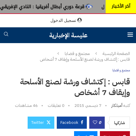
آخر الأخـبـار
الأصيل
قرعة دوري أبطال أفريقيا : النادي الإفريقي يُواجه دجو
تسجيل الدخول
عليسة الإخبارية
الصفحة الرئيسية
مجتمع و قضايا
قابس : إكتشاف ورشة لصنع الأسلحة وإيقاف 7 أشخاص
مجتمع و قضايا
قابس : إكتشاف ورشة لصنع الأسلحة
وإيقاف 7 أشخاص
كتبه
أميلكار
7 ديسمبر، 2015
0 تعليقات
46
مشاهدات
Twitter
Facebook
0
شاركها