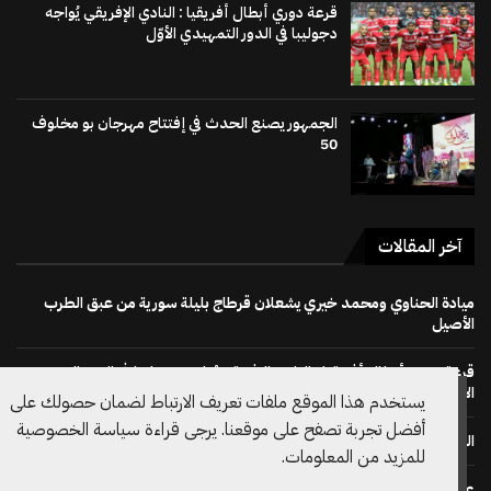
قرعة دوري أبطال أفريقيا : النادي الإفريقي يُواجه
دجوليبا في الدور التمهيدي الأوّل
الجمهور يصنع الحدث في إفتتاح مهرجان بو مخلوف
50
آخر المقالات
ميادة الحناوي ومحمد خيري يشعلان قرطاج بليلة سورية من عبق الطرب
الأصيل
قرعة دوري أبطال أفريقيا : النادي الإفريقي يُواجه دجوليبا في الدور التمهيدي
الأوّل
يستخدم هذا الموقع ملفات تعريف الارتباط لضمان حصولك على
أفضل تجربة تصفح على موقعنا. يرجى قراءة سياسة الخصوصية
الجمهور يصنع الحدث في إفتتاح مهرجان بو مخلوف 50
للمزيد من المعلومات.
على خطى نظيره الويلزي: الاتحاد الانقليزي لكرة القدم يسحب دعم ترشح