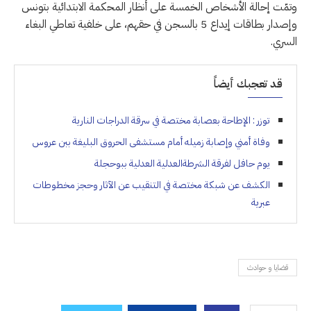
وتمّت إحالة الأشخاص الخمسة على أنظار المحكمة الابتدائية بتونس
وإصدار بطاقات إيداع 5 بالسجن في حقهم، على خلفية تعاطي البغاء
السري.
قد تعجبك أيضاً
توزر : الإطاحة بعصابة مختصة في سرقة الدراجات النارية
وفاة أمني وإصابة زميله أمام مستشفى الحروق البليغة ببن عروس
يوم حافل لفرقة الشرطةالعدلية العدلية ببوحجلة
الكشف عن شبكة مختصة في التنقيب عن الآثار وحجز مخطوطات
عبرية
قضايا و حوادث