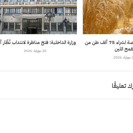
تونس تطرح مناقصة لشراء 75 ألف طن من
وزارة الداخلية: فتح مناظرة لانتداب نُظّار 
قمح اللين
20 جويلية، 2026
202
ك تعليقًا