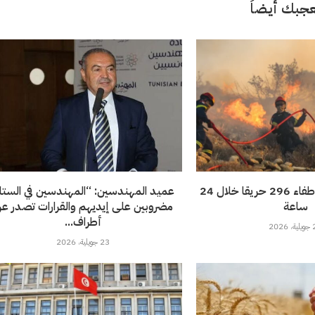
جبك أيضاً
الحماية المدنية: إطفاء 296 حريقا خلال 24
عميد المهندسين: “المهندسين في الستا
ساعة
مضروبين على إيديهم والقرارات تصدر ع
أطراف...
202
23 جويلية، 2026