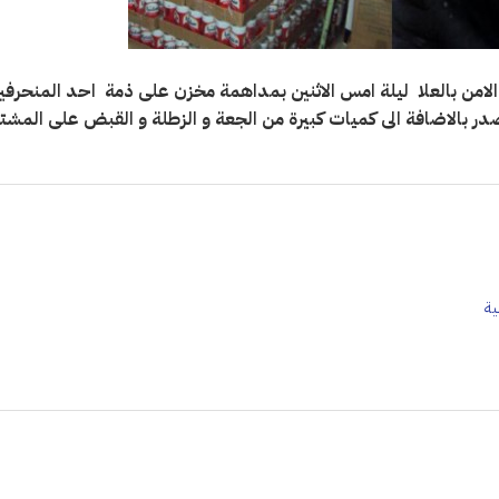
 الامن بالعلا ليلة امس الاثنين بمداهمة مخزن على ذمة احد المنحرفي
25 دراجة نارية مجهولة المصدر بالاضافة الى كميات كبيرة من الجعة و الزطلة و القبض على المشت
ية