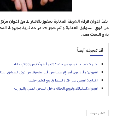
نفذ اعوان فرقة الشرطة العدلية بحفوز بالاشتراك مع اعوان مركز
من ذوي السوابق العدلية و تم حجز 
به و البحث معه.
قد تعجبك أيضاً
الايبولا يضرب الكونغو من جديد: 65 وفاة وأكثر من 200 إصابة
القيروان: وفاة عون أمن إثر طعنه من قبل منحرف من ذوي السوابق العدل
الكبارية: القبض على فتاة تنشط في بيع الخمر خلسة
القيروان:استهلاك وترويج الزطلة داخل السجن المدني بالهوارب
قضايا و حوادث