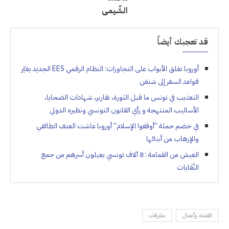
الشّيمى
قد تعجبك أيضاً
أوروبا تغلق الأبواب على التجاوزات: النظام الرقمي EES الجديد يغيّر
قواعد السفر إلى شنغن
التعذيب في تونس ما قبل الثورة، تقارير، شهادات الضحايا،
الأساليب المنتهجة و رأي القانون التونسي ونظيره الدولي
في خضم حملة “أوقفوا الإسلام” أوروبا عاشت العنف الطائفي
والإرهاب من أبنائها
العيش من القمامة : 8 آلاف تونسي يعيلون أسرهم من جمع
النّفايات
اقتصاد وأعمال
متفرقات