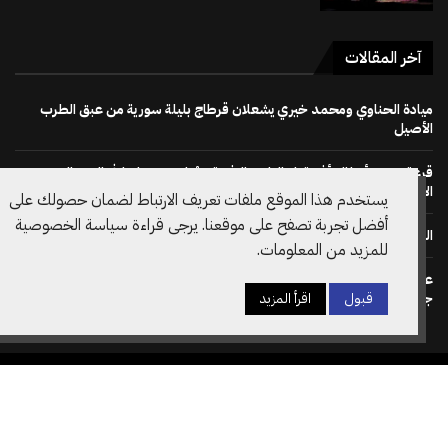
آخر المقالات
ميادة الحناوي ومحمد خيري يشعلان قرطاج بليلة سورية من عبق الطرب
الأصيل
قرعة دوري أبطال أفريقيا : النادي الإفريقي يُواجه دجوليبا في الدور التمهيدي
الأوّل
يستخدم هذا الموقع ملفات تعريف الارتباط لضمان حصولك على
أفضل تجربة تصفح على موقعنا. يرجى قراءة سياسة الخصوصية
الجمهور يصنع الحدث في إفتتاح مهرجان بو مخلوف 50
للمزيد من المعلومات.
على خطى نظيره الويلزي: الاتحاد الانقليزي لكرة القدم يسحب دعم ترشح
جياني انفانتينو لرئاسة الفيفا مجددا
قبول
اقرأ المزيد
جميع الحقوق محفوظة @2026– تصميم وتطوير
Amilcar
الصفحة الرئيسية
سياسة الخصوصية
أسرة التحرير
اتصل بنا