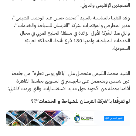
الصعيدين الإقليمي والدولي.
وقد التقينا بالمناسبة بالسيد “محمد حسن عبد الرحمان الشيمى”،
مدير المعارض والمؤتمرات بشركة “الفرسان للسياحة والخدمات”،
والتي تعدّ الشّركة الأولى الرّائدة في منطقة الخليج العربي في مجال
الخدمات السّياحية، ولديها 180 فرع بأنحاء المملكة العربيّة
السعوديّة.
السّيد محمد الشّيمى متحصل على “باكالوريوس تجارة” من جامعة
عين شمس ومتحصل على ماجيستر في التسويق بجامعة القاهرة،
أفادنا بجملة من الأجوبة حول عديد الاستفسارات، والتي وردت كالتالي:
لو تعرفّنا بـ”شركة الفرسان للسّياحة و الخدمات”؟؟