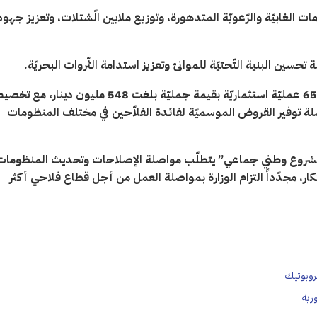
 أكثر من 6000 هكتار من المنظومات الغابيّة والرّعويّة المتدهورة، وتوزيع ملايين الّشتلات، وتعزيز جهو
 تحسين البنية التّحتيّة للموانئ وتعزيز استدامة الثّروات البحريّة
.
أما على مستوى الاستثمار، فقد تمّت المصادقة على أكثر من 6500 عمليّة استثماريّة بقيمة جمليّة بلغت 548 مليون دينا
اصلة توفير القروض الموسميّة لفائدة الفلاّحين في مختلف المنظومات
يّة “مشروع وطني جماعي” يتطلّب مواصلة الإصلاحات وتحديث المنظومات
بتكار، مجدّداً التزام الوزارة بمواصلة العمل من أجل قطاع فلاحي أكثر
روبوتيك
رية