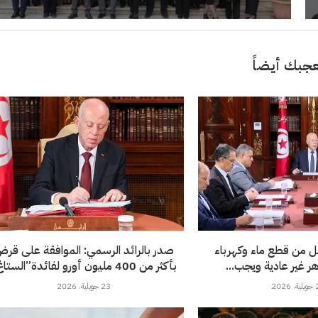
جبك أيضاً
ل من قطع ماء وكهرباء
صدر بالرائد الرسمي: الموافقة على قر
ر غير عادية ويجب...
بأكثر من 400 مليون أورو لفائدة”الستاغ”
202
23 جويلية، 2026