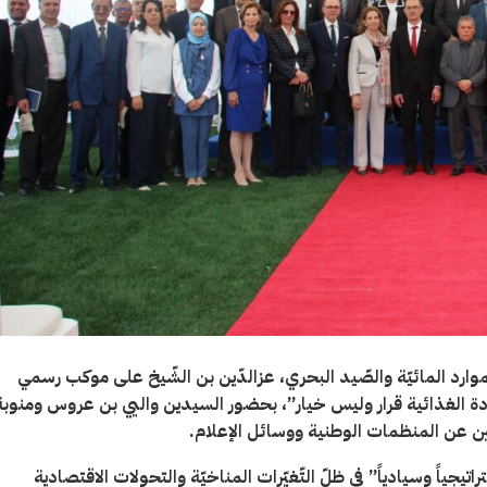
موارد المائيّة والصّيد البحري، عزالدّين بن الشّيخ على موكب رسمي
دة الغذائية قرار وليس خيار”، بحضور السيدين واليي بن عروس ومنوبة
لين عن المنظمات الوطنية ووسائل الإعلام
.
اتيجياً وسيادياً” في ظلّ التّغيّرات المناخيّة والتحولات الاقتصادية