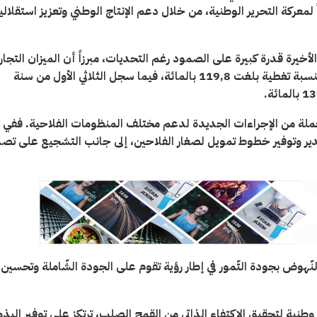
 لمعركة التحرير الوطنية، من خلال دعم الإنتاج الوطني وتعزيز استقلالي
خيرة قدرة كبيرة على الصمود رغم التحديات، مبرزاً أن الميزان التجا
الغذائي حافظ سنة 2025 على فائض بقيمة 1280 مليون دينار بنسبة تغطية بلغت 119,8 بالمائة، فيما سجل الثلاثي الأول من سنة
.
ن جملة من الإجراءات الجديدة لدعم مختلف المنظومات الفلاحية. ففي
ير وتوفير خطوط تمويل لصغار الفلاحين، إلى جانب التشجيع على تصد
ّهوض بجودة التّمور في إطار رؤية تقوم على الجودة الشّاملة وتحسين
ية لتحقيق الاكتفاء الذاتي من القمح الصلب، ترتكز على توفير البذو