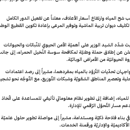
شح المياه وارتفاع أسعار الأعلاف، معلناً عن تفعيل الدور الكامل
تكليف ديوان تربية الماشية وتوفير المرعى بإعادة تكوين القطيع الوطن
 شدّد السّيد الوزير على أهميّة الأمن الحيوي للنّباتات والحيوانات
 أعلن عن إطلاق حملة وطنيّة لمكافحة سوسة النّخيل الحمراء، إلى جان
وة الحيوانيّة من الأمراض الوبائيّة
.
يواجهان تحدّيات التّزوّد بالمياه بمفردهما، مشيراً إلى رصد اعتمادات
عيم محطّات التّحلية وتعصير المناطق السّقويّة وشبكات التّوزيع، مع التّوجّه نحو تشجي
لمياه، إضافة إلى تطوير نظام معلوماتي تأليفي للمساعدة على اتّخاذ
عم مسار التّحوّل الرّقمي للإدارة
.
ا في بناء فلاحة ذكيّة ومستدامة، مشيراً إلى مواصلة تطوير حلول علميّة
أكاديميّة والإداريّة ورقمنة الخدمات
.