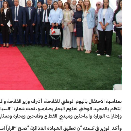
بمناسبة الاحتفال باليوم الوطني للفلاحة، أشرف وزير الفلاحة وال
انتظم بالمعهد الوطني لعلوم البحار بصلامبو، تحت شعار: “السيا
وإطارات الوزارة والباحثين ومهنيي القطاع وفلاحين وبحارة وممث
وأكد الوزير في كلمته أن تحقيق السّيادة الغذائيّة أصبح “قراراً استر