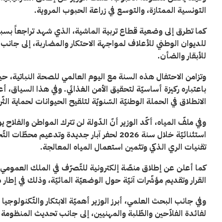
التونسية الممتازة، والتوسع في زراعة الحبوب المروية
.
كما تطرق إلى وضعية قطاع تربية الماشية، الذي شهد تراجعاً بسبب 
للديوان الوطني للأعلاف لمواجهة الاحتكار والمضاربة، إلى جانب 
للأبقار والضأن
.
وتزامن الاحتفال هذه السنة مع اليوم العالمي للصحة النباتية، حيث
باعتباره ركيزة أساسيّة لتحقيق الأمن الغذائي. وفي هذا السياق،
الانطلاق في الحملة الوطنيّة السّنويّة لتلقيح الحيوانات لحماية الثّر
وفي ملفّ المياه، أكّد الوزير أنّ الدّولة لن تترك المواطن والفلاح 
استثنائيّة خلال سنة 2026 لحفر آبار جديدة وتد
تقنيات الري الذكي وتثمين استعمال المياه المعالجة
.
كما أعلن عن إطلاق منصّة إلكترونية للتّصرّف في الملك العمومي ل
القرار وتقديم مؤشّرات آنيّة حول الوضعيّة المائيّة، وذلك في إطار د
وفي جانب البحث العلمي، أبرز الوزير أهميّة الابتكار والتّكنولوجي
لفائدة الفلاّحين والطّلبة والمهنيين، إلى جانب تحديث المنظومة ال