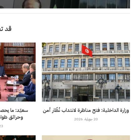
قد تع
وزارة الداخلية: فتح مناظرة لانتداب نُظّار أمن
سعيّد: ما يحص
وحرائق ظواه
20 جويلية، 2026
23 جويلية، 6