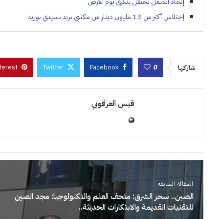
إتحاد الشغل يحتفل بذكرى يوم الأرض
إختلاس أكثر من 1,5 مليون دينار من مكتبي بريد بسيدي بوزيد
terest
Twitter
Facebook
0
شاركها
قيس العرقوبي
المقالة السابقة
الصين.. سحر الشرق: متحف العلم والتكنولوجيا: مجد الصين
للتقنيات القديمة والابتكارات الحديثة..