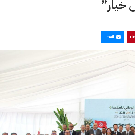
س خيار”
Email
Pi