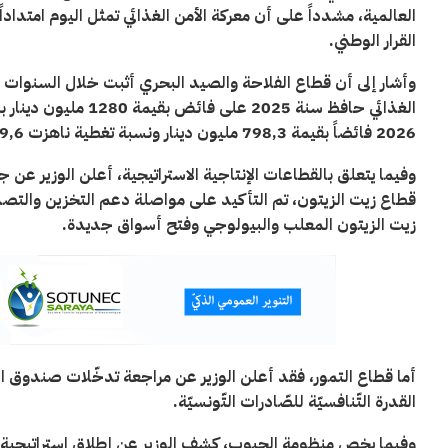
العالمية، مشدداً على أن معركة الأمن الغذائي تمثل اليوم امتداداً
القرار الوطني
.
وأشار إلى أن قطاع الفلاحة والصيد البحري أثبت خلال السنوات الأ
2026 فائضاً بقيمة 798,3 مليون دينار ونسبة تغطية ناهزت 139,6 بالمائة
وفيما يتعلق بالقطاعات الإنتاجية الاستراتيجية، أعلن الوزير ع
قطاع زيت الزيتون، تم التأكيد على مواصلة دعم التخزين والتصد
زيت الزيتون المعلب والبيولوجي وفتح أسواق جديدة
.
أما قطاع التمور، فقد أعلن الوزير عن مراجعة تدخّلات صندوق الن
القدرة التّنافسيّة للصّادرات التّونسيّة
.
وفيما يخص منظومة الحبوب، كشف الوزير عن إطلاق استراتيجية وطن