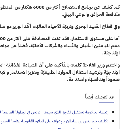
كما كشف عن برنامج لاستصلاح
مكافحة الحرائق والوعي البيئي
.
وفي قطاع الصّيد البحري وتربيّة الأحياء المائيّة، أكّد الوزير مواصلة
دعم للباعثين الشّبان والنّساء والشّركات الأهليّة، فضلاً عن مو
الإنتاجيّة
.
واختتم وزير الفلاحة كلمته بالتّأكيد على أنّ السّيادة الغذائ
الإنتاجيّة وترشيد استغلال الموارد الطبيعيّة وتعزيز الاستثمار والا
صموداً وتنافسيّة واستدامة
.
قد تعجبك أيضاً
رئيسة الحكومة تستقبل الفريق الذي سيمثل تونس في البطولة العالمية ل
تكليف خير الدين بن سلطان بالإشراف على الدائرة القانونية برئاسة الجمهو