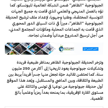
الجيولوجية “الظاهر” ضمن الشبكة العالمية لليونسكو.
كما
نوّه بالعمل المنهجي والعلمي الذي قامت به جميع الجهات
التونسية المختصّة، وطنيا وجهويا، لإعداد ملف ترشيح الحديقة
الجيولوجية “الظاهر”، مبرزاً في ذات السياق الدور المحوري
الذي قامت به الجماعات المحلية ومكوّنات المجتمع المدني،
من أجل ترسيخ المشروع ميدانياً وضمان نجاحه
.
وتزخر الحديقة الجيولوجية الظاهر بمناظر طبيعية فريدة
وتشكيلات جيولوجية يعود تاريخها إلى أكثر من 250 مليون
سنة. كما تحتضن تقاليد حيّة تجعل منها جسراً فريداً يربط بين
الطبيعة والثقافة، وبين الماضي والمستقبل. ويُعد هذا الموقع
أول حديقة جيولوجية من نوعها في تونس والثالثة على
مستوى القارة الإفريقية، بما يمنحه بعداً رمزياً وعلمياً بالغ
الأهمية
.