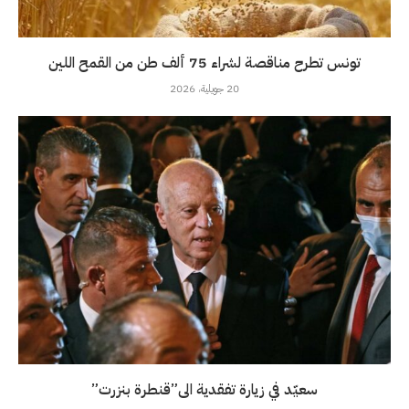
تونس تطرح مناقصة لشراء 75 ألف طن من القمح اللين
20 جويلية، 2026
سعيّد في زيارة تفقدية الى”قنطرة بنزرت”