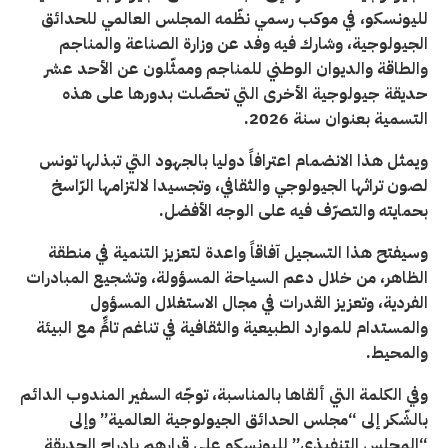
لليونسكو، في موكب رسمي نظّمه المجلس العالمي للحدائق
الجيولوجية، وشارك فيه وفد عن وزارة الصناعة والمناجم
والطاقة والديوان الوطني للمناجم وممثّلون عن الأحد عشر
حديقة جيولوجية الأخرى التي تحصّلت بدورها على هذه
التسمية بعنوان سنة 2026
.
ويمثل هذا الانضمام اعترافاً دوليا بالجهود التي تبذلها تونس
لصون تراثها الجيولوجي والثقافي، وتجسيدا لالتزامها الرّاسخ
بحمايته والتصرّف فيه على الوجه الأفضل
.
وسيفتح هذا التسجيل آفاقاً واعدة لتعزيز التنمية في منطقة
الظاهر، من خلال دعم السياحة المسؤولة، وتشجيع المبادرات
الفردية، وتعزيز القدرات في مجال الاستغلال المسؤول
والمستدام للموارد الطبيعية والثقافية في تناغم تامٍّ مع البيئة
والمحيط
.
وفي الكلمة التي ألقاها بالمناسبة، توجّه السفير المندوب الدائم
بالشّكر إلى “مجلس الحدائق الجيولوجية العالمية” وإلى
“المجلس التنفيذي” لليونسكو على قرارهم بإدراج الحديقة