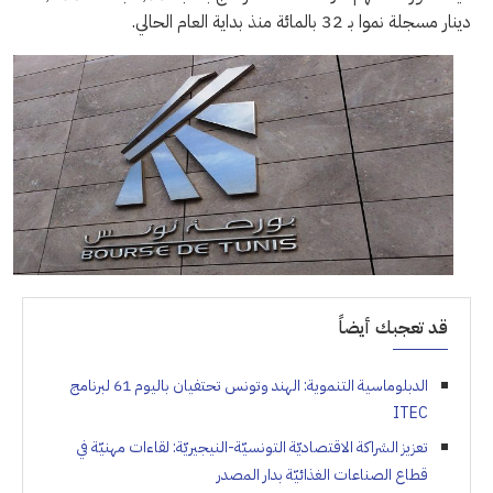
دينار مسجلة نموا بـ 32 بالمائة منذ بداية العام الحالي.
قد تعجبك أيضاً
الدبلوماسية التنموية: الهند وتونس تحتفيان باليوم 61 لبرنامج
ITEC
تعزيز الشراكة الاقتصاديّة التونسيّة-النيجيريّة: لقاءات مهنيّة في
قطاع الصناعات الغذائيّة بدار المصدر