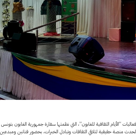
، في أجواء احتفالية مميزة، فعاليات “الأيام الثقافية للغابون”، التي نظمتها سفارة جمهورية الغابون بتونس 
ا الحدث منصة حقيقية لتلاقي الثقافات وتبادل الخبرات، بحضور فنانين ومبدعين