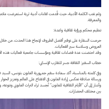
ولم تغب الكلمة الأدبية، حيث قُدمت لقاءات أدبية ثرية استعرضت ملامح 
والمعرفة.
تنظيم محكم ورؤية ثقافية واعدة:
حرصت السفارة على توفير أفضل الظروف لإنجاح هذا الحدث، من خلال
العروض وسلاسة سير الفعاليات.
وقد احتضنت عدة فضاءات ثقافية ومؤسسات جامعية فعاليات هذه الأيام، مما
خطاب السفير: الثقافة جسر للتقارب الإنساني:
ورسالة صادقة تعكس إرادة الغابون في الانفتاح على العالم وتعزيز الحوار
وأشار إلى أن “الأيام الثقافية للغابون” تُجسد ثراء التراث الغابوني وتنوعه،
بين مختلف الحضارات.