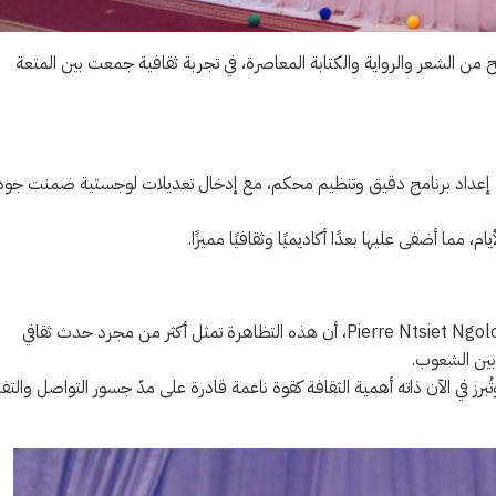
من الشعر والرواية والكتابة المعاصرة، في تجربة ثقافية جمعت بين المتعة
 إعداد برنامج دقيق وتنظيم محكم، مع إدخال تعديلات لوجستية ضمنت جود
 أضفى عليها بعدًا أكاديميًا وثقافيًا مميزًا.
وفي كلمته بالمناسبة، أكد سعادة سفير جمهورية الغابون بتونس، السيد Pierre Ntsiet Ngolo، أن هذه التظاهرة تمثل أكثر من مجرد حدث ثقافي
 بين الشعوب.
 وتُبرز في الآن ذاته أهمية الثقافة كقوة ناعمة قادرة على مدّ جسور التواصل والتف