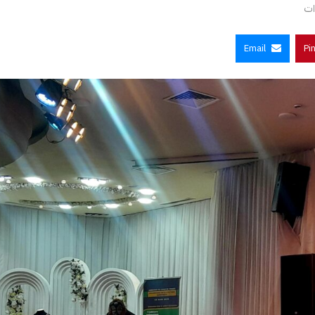
ت
Email
Pi