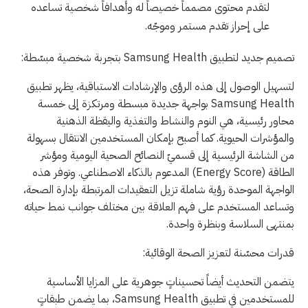
لتقدم محتوى مصمماً خصيصاً له وأهدافاً شخصية تساعده
على إحراز تقدم مستمر وموجّه.
تصميم جديد لتطبيق Samsung Health بتجربة شخصية مبسّطة:
لتسهيل الوصول إلى هذه الرؤى والإرشادات الاستباقية، يظهر تطبيق
Samsung Health بواجهة جديدة مبسطة ومرتكزة إلى خمسة
محاور رئيسية، هي النوم والنشاط والتغذية واليقظة الذهنية
والمؤشرات الحيوية. كما أصبح بإمكان المستخدمين الانتقال بسهولة
من الشاشة الرئيسية إلى قسميّ النصائح الصحية اليومية ومؤشر
الطاقة (Energy Score) المدعوم بالذكاء الاصطناعي. وتوفر هذه
الواجهة الموحدة رؤية شاملة تزيل التعقيدات المرتبطة بإدارة الصحة،
وتساعد المستخدم على فهم العلاقة بين مختلف جوانب نمط حياته
بمنتهى السلاسة وبنظرة واحدة.
قدرات محسّنة لتعزيز الصحة الوقائية:
يتضمن التحديث أيضاً تحسيناتٍ جوهرية على المزايا الأساسية
للمستخدمين في تطبيق Samsung Health، بما يضمن طبقاتٍ