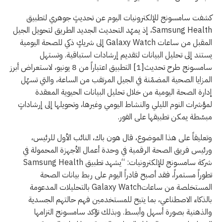
كشفت سامسونج للإلكترونيات اليوم عن تحديثٍ جوهري لتطبيق
Samsung Health، إذ يمهّد التحديث الجديد الطريق لتحويل الجيل
المقبل من ساعات Galaxy Watch إلى شريكٍ ذكي للصحة اليومية
يستند إلى تحليل البيانات لتقديم إرشادات استباقية. وتستهل
سامسونج طرح تحديث[1] التطبيق اعتباراً من 8 يونيو، لاستعراض أبرز
المزايا الصحية المضمّنة في الجيل المرتقب من الساعة، والتي تسهّل
إدارة الصحة اليومية من خلال تحليل البيانات الحيوية المعقدة
لمؤشرات النوم الليلي والنشاط اليومي وغيرها، وتحويلها إلى إرشاداتٍ
مبسّطة يمكن تطبيقها على الفور.
وتعليقاً على هذا الموضوع، قال هون باك، النائب الأول للرئيس،
ورئيس فريق الصحة الرقمية في وحدة أعمال الأجهزة المحمولة في
شركة سامسونج للإلكترونيات: “يشهد تطبيق Samsung Health
تطوراً مستمراً، فقد أصبح قادراً اليوم على ربط بيانات الصحة
المستخلصة من ساعاتGalaxy Watch بالتحليلات المدعومة
بالذكاء الاصطناعي، بما يتيح للمستخدمين فهم حالتهم الجسدية
والذهنية بصورة أسهل وأبسط. وبذلك تؤكد سامسونج التزامها