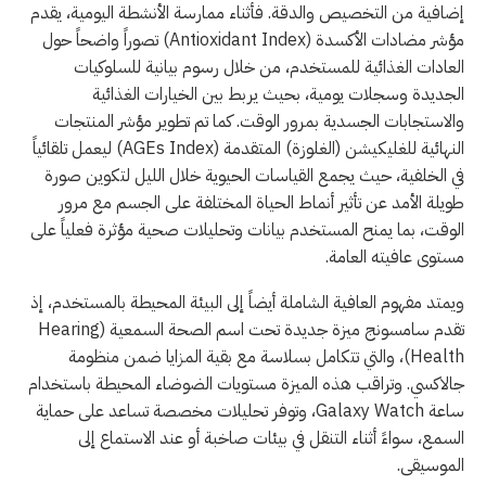
إضافية من التخصيص والدقة. فأثناء ممارسة الأنشطة اليومية، يقدم
مؤشر مضادات الأكسدة (Antioxidant Index) تصوراً واضحاً حول
العادات الغذائية للمستخدم، من خلال رسوم بيانية للسلوكيات
الجديدة وسجلات يومية، بحيث يربط بين الخيارات الغذائية
والاستجابات الجسدية بمرور الوقت. كما تم تطوير مؤشر المنتجات
النهائية للغليكيشن (الغلوزة) المتقدمة (AGEs Index) ليعمل تلقائياً
في الخلفية، حيث يجمع القياسات الحيوية خلال الليل لتكوين صورة
طويلة الأمد عن تأثير أنماط الحياة المختلفة على الجسم مع مرور
الوقت، بما يمنح المستخدم بيانات وتحليلات صحية مؤثرة فعلياً على
مستوى عافيته العامة.
ويمتد مفهوم العافية الشاملة أيضاً إلى البيئة المحيطة بالمستخدم، إذ
تقدم سامسونج ميزة جديدة تحت اسم الصحة السمعية (Hearing
Health)، والتي تتكامل بسلاسة مع بقية المزايا ضمن منظومة
جالاكسي. وتراقب هذه الميزة مستويات الضوضاء المحيطة باستخدام
ساعة Galaxy Watch، وتوفر تحليلات مخصصة تساعد على حماية
السمع، سواءً أثناء التنقل في بيئات صاخبة أو عند الاستماع إلى
الموسيقى.