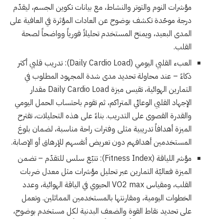
مؤشرات النوم والتوتر والنشاط، مع بيانات تكوين الجسم، ليقدّم
درجة موحّدة تكشف بوضوح عن العادات المؤثرة في العافية على
المدى البعيد، ويمنح المستخدم تحليلاً فورياً وواضحاً لصحة
القلب.
العبء القلبي اليومي (Daily Cardio Load): تدريب قلبي أكثر
ذكاءً – عند محاولة تحديد مدى شدة المجهود المطلوب في
التمارين الهوائية، تقيس ميزة Daily Cardio Load مقدار
الإجهاد القلبي الوعائي المتراكم، ثم تقوم باحتساب الحمل اليومي
والقدرة القصوى على التدريب. بناءً على هذه التحليلات، تقترح
الميزة أهدافاً تدريبية مثلى وفترات راحة مناسبة، لضمان بلوغ
المستخدمين أهدافهم دون تعريض أنفسهم للإرهاق أو الإصابة.
مؤشر اللياقة (Fitness Index): تتبّع سلس للتقدّم – تضمن
الميزة فعاليّة التمارين عبر تحليل مؤشرات مثل معدل ضربات
القلب، ومقياس VO2 max الحيوي في الياقة الهوائية، وعدد
الخطوات اليومية، ومقارنتها بالمستخدمين المماثلين. وتعمل
على تحديد نقاط القوة والضعف البدنية لكل مستخدم بوضوح،