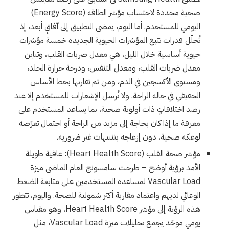
صحية محددة لاحتساب مؤشر الطاقة (Energy Score)
اليومي للمستخدم. أما اليوم، يمضي التطبيق إلى آفاقٍ أبعد، إذ
تُحلّل قدرات تتبع المؤشرات الحيوية الجديدة خمسة مؤشرات
حيوية أساسية خلال الليل، هي معدل ضربات القلب، وتباين
معدل ضربات القلب، ومعدل التنفس، ودرجة حرارة الجلد،
ومستوى الأكسجين في الدم، ومن ثم تقارنها بخط الأساس
الحقيقي في حالة الراحة. ولا تُرسل الإشعارات للمستخدم إلا عند
رصد اختلافاتٍ ذات أولوية صحية، بما يساعد المستخدم على
معرفة ما إذا كان بحاجة إلى مزيد من الراحة أو احتمال تعرّضه
لوعكة صحية، دون إزعاجه بتنبيهات غير ضرورية.
مؤشر صحة القلب (Heart Health Score): عافية طويلة
الأمد برؤية أوضح – طرحت سامسونج العام الماضي ميزة
Vascular Load لمساعدة المستخدمين على متابعة الضغط
الوعائي لديهم واعتماد مقاربة أكثر شمولية للصحة. واليوم، تتطور
هذه الرؤية إلى مؤشر Heart Health Score، وهو مقياس
يومي موحّد يجمع تحليلات ميزة Vascular Load، مثل