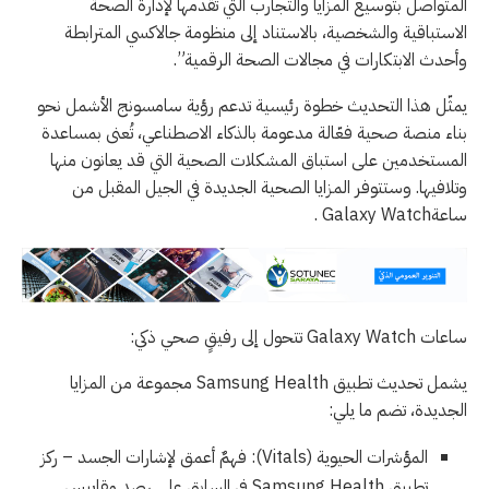
المتواصل بتوسيع المزايا والتجارب التي تقدمها لإدارة الصحة
الاستباقية والشخصية، بالاستناد إلى منظومة جالاكسي المترابطة
وأحدث الابتكارات في مجالات الصحة الرقمية”.
يمثّل هذا التحديث خطوة رئيسية تدعم رؤية سامسونج الأشمل نحو
بناء منصة صحية فعّالة مدعومة بالذكاء الاصطناعي، تُعنى بمساعدة
المستخدمين على استباق المشكلات الصحية التي قد يعانون منها
وتلافيها. وستتوفر المزايا الصحية الجديدة في الجيل المقبل من
ساعةGalaxy Watch .
ساعات Galaxy Watch تتحول إلى رفيقٍ صحي ذكي:
يشمل تحديث تطبيق Samsung Health مجموعة من المزايا
الجديدة، تضم ما يلي:
المؤشرات الحيوية (Vitals): فهمٌ أعمق لإشارات الجسد – ركز
تطبيق Samsung Health في السابق على رصد مقاييس