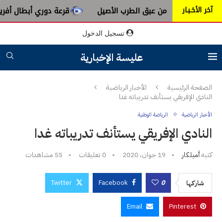
آخر الأخـبـار
ورية من عبق الطرب الأصيل
قرعة دوري أبطال أفريقيا : النادي
تسجيل الدخول
عليسة الإخبارية
الصفحة الرئيسية
الأخبار الرياضية
النادي الإفريقي يستأنف تدريباته غدا
الأخبار الرياضية
الرياضة الوطنية
النادي الإفريقي يستأنف تدريباته غدا
كتبه
أميلكار
19 جوان، 2020
0 تعليقات
55
مشاهدات
Twitter
Facebook
0
شاركها
Email
Pinterest