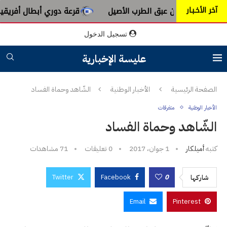
آخر الأخـبـار
ة من عبق الطرب الأصيل
قرعة دوري أبطال أفريقيا : النادي الإ
تسجيل الدخول
عليسة الإخبارية
الصفحة الرئيسية
الأخبار الوطنية
الشّاهد وحماة الفساد
الأخبار الوطنية
متفرقات
الشّاهد وحماة الفساد
كتبه
أميلكار
1 جوان، 2017
0 تعليقات
71
مشاهدات
Twitter
Facebook
0
شاركها
Email
Pinterest