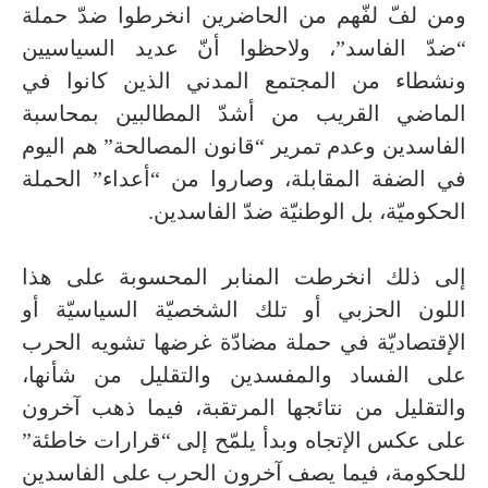
ومن لفّ لفّهم من الحاضرين انخرطوا ضدّ حملة
“ضدّ الفاسد”، ولاحظوا أنّ عديد السياسيين
ونشطاء من المجتمع المدني الذين كانوا في
الماضي القريب من أشدّ المطالبين بمحاسبة
الفاسدين وعدم تمرير “قانون المصالحة” هم اليوم
في الضفة المقابلة، وصاروا من “أعداء” الحملة
الحكوميّة، بل الوطنيّة ضدّ الفاسدين.
إلى ذلك انخرطت المنابر المحسوبة على هذا
اللون الحزبي أو تلك الشخصيّة السياسيّة أو
الإقتصاديّة في حملة مضادّة غرضها تشويه الحرب
على الفساد والمفسدين والتقليل من شأنها،
والتقليل من نتائجها المرتقبة، فيما ذهب آخرون
على عكس الإتجاه وبدأ يلمّح إلى “قرارات خاطئة”
للحكومة، فيما يصف آخرون الحرب على الفاسدين