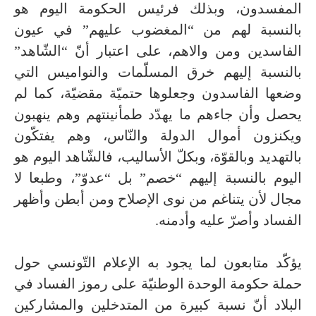
المفسدون، وبذلك فرئيس الحكومة اليوم هو
بالنسبة لهم من “المغضوب عليهم” في عيون
الفاسدين ومن والاهم
، على اعتبار أنّ “الشّاهد”
بالنسبة إليهم خرق المسلّمات والنواميس التي
وضعها الفاسدون وجعلوها حتميّة مقضيّة، كما لم
يحصل وأن جاءهم ما يهدّد طمأنينتهم وهم ينهبون
ويكنزون أموال الدولة والنّاس، وهم يفتكّون
بالتهديد وبالقوّة، وبكلّ الأساليب، فالشّاهد اليوم هو
اليوم بالنسبة إليهم “خصم” بل “عدوّ”، وطبعا لا
مجال لأن يتناغم من نوى الإصلاح ومن أبطن وأظهر
الفساد وأصرّ عليه وأدمنه.
يؤكّد متابعون لما يجود به الإعلام التّونسي حول
حملة حكومة الوحدة الوطنيّة على رموز الفساد في
البلاد أنّ نسبة كبيرة من المتدخلين والمشاركين