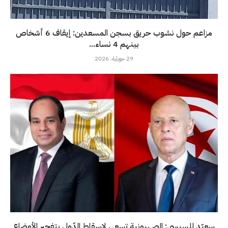
مزاعم حول نشوب حريق بسجن المسعدين: إيقاف 6 أشخاص
بينهم 4 نساء...
29 جويلية، 2026
سعيّد للسيسي: الصهيونية تسعى لإسقاط الدّول بتفجير الأوضاع