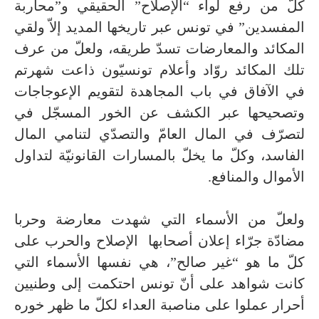
كلّ من رفع لواء “الإصلاح” الحقيقي و”محاربة
المفسدين” في تونس عبر تاريخها المديد إلاّ ولقي
المكائد والمعارضات تسدّ طريقه، ولعلّ من عرف
تلك المكائد روّاد وأعلام تونسيّون ذاعت شهرتم
في الآفاق في باب المجاهدة لتقويم الإعوجاجات
وتصحيحها عبر الكشف عن الخور المسجّل في
لتصرّف في المال العامّ والتصدّي لتنامي المال
الفاسد، وكلّ ما يخلّ بالمسارات القانونيّة لتداول
الأموال والمنافع.
ولعلّ من الأسماء التي شهدت معارضة وحربا
مضادّة جرّاء إعلان أصحابها الإصلاح والحرب على
كلّ ما هو “غير صالح”، هي نفسها الأسماء التي
كانت شواهد على أنّ تونس احتكمت إلى وطنيين
أحرار عملوا على مناصبة العداء لكلّ ما ظهر خوره