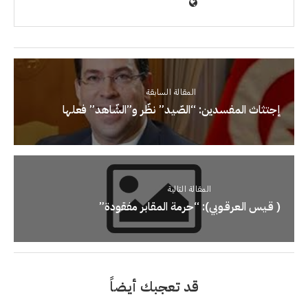
المقالة السابقة
إجتثاث المفسدين: “الصّيد” نظّر و”الشّاهد” فعلها
المقالة التالية
( قـيس الـعرقـوبي): “حرمة المقابر مفقودة”
قد تعجبك أيضاً