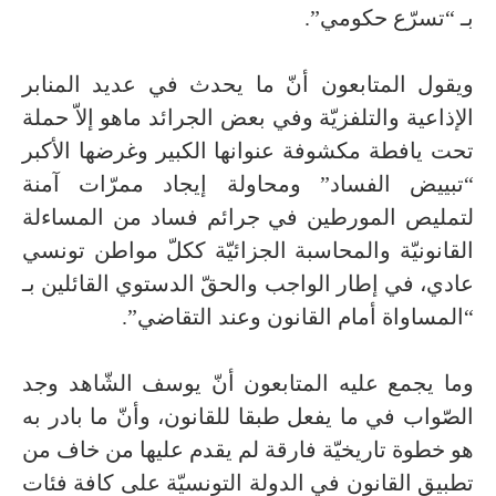
بـ “تسرّع حكومي”.
ويقول المتابعون أنّ ما يحدث في عديد المنابر
الإذاعية والتلفزيّة وفي بعض الجرائد ماهو إلاّ حملة
تحت يافطة مكشوفة عنوانها الكبير وغرضها الأكبر
“تبييض الفساد” ومحاولة إيجاد ممرّات آمنة
لتمليص المورطين في جرائم فساد من المساءلة
القانونيّة والمحاسبة الجزائيّة ككلّ مواطن تونسي
عادي، في إطار الواجب والحقّ الدستوي القائلين بـ
“المساواة أمام القانون وعند التقاضي”.
وما يجمع عليه المتابعون أنّ يوسف الشّاهد وجد
الصّواب في ما يفعل طبقا للقانون، وأنّ ما بادر به
هو خطوة تاريخيّة فارقة لم يقدم عليها من خاف من
تطبيق القانون في الدولة التونسيّة على كافة فئات