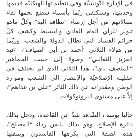
في الإدارة التّونسيّة وفي تنظيماتها الهيكليّة قديمها
وحديثها، وسنكتفي ربّما بأسماء سطع نجمها لقاء
نضالاتهم من أجل إرساء “نظافة اليد” وكلّ ماهو
تنوير للرأي العام العادي والبسيط وكشف كلّ
جرائم الفساد التي تطال الدولة والشعب، وربّما
من هؤلاء الثلاثي “أحمد بن أبي الضياف”، “عبد
العزيز الثعالبي” وصولا إلى حبيب الجماهير
“المنصف باي”، هذا الثلاثي الذي لم يختلف في
عقليته الإصلاحيّة والإنتصار إلى الشعب وموارد
الوطن ومقدراته عن ذاك الثائر “علي بن غذاهم”،
إلاّ على مستوى البروتوكولات.
حاليا يوسف الشّاهد شذّ عن القاعدة، ودخل بذلك
دائرة الإصلاح، وهو بذلك يلبس رداء “المصلح”،
هذه الصفة التي يكرهها الفاسدون ويمقتها