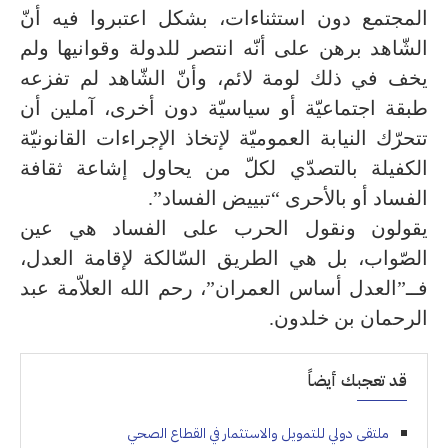
المجتمع دون استثناءات، بشكل اعتبروا فيه أنّ
الشّاهد برهن على أنّه انتصر للدولة وقوانيها ولم
يخف في ذلك لومة لائم، وأنّ الشّاهد لم تفزعه
طبقة اجتماعيّة أو سياسيّة دون أخرى، آملين أن
تتحرّك النيابة العموميّة لإتخاذ الإجراءات القانونيّة
الكفيلة بالتصدّي لكلّ من يحاول إشاعة ثقافة
الفساد أو بالأحرى “تبييض الفساد”.
يقولون ونقول الحرب على الفساد هي عين
الصّواب، بل هي الطريق السّالكة لإقامة العدل،
فــ”العدل أساس العمران”، رحم الله العلاّمة عبد
الرحمان بن خلدون.
قد تعجبك أيضاً
ملتقى دولي للتمويل والاستثمار في القطاع الصحي