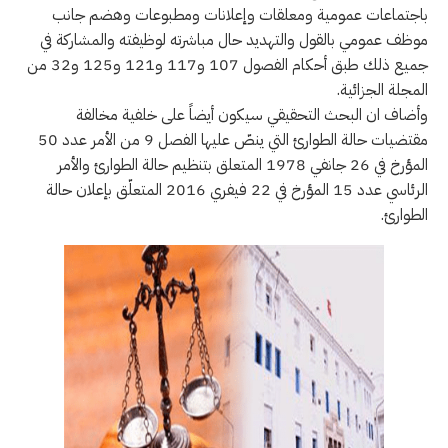
باجتماعات عمومية ومعلقات وإعلانات ومطبوعات وهضم جانب
موظف عمومي بالقول والتهديد حال مباشرته لوظيفته والمشاركة في
جميع ذلك طبق أحكام الفصول 107 و117 و121 و125 و32 من
المجلة الجزائية.
وأضاف ان البحث التحقيقي سيكون أيضاً على خلفية مخالفة
مقتضيات حالة الطوارئ التي ينصّ عليها الفصل 9 من الأمر عدد 50
المؤرخ في 26 جانفي 1978 المتعلق بتنظيم حالة الطوارئ والأمر
الرئاسي عدد 15 المؤرخ في 22 فيفري 2016 المتعلّق بإعلان حالة
الطوارئ.