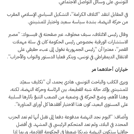
التونسي على وسائل التواصل الاجتماعي.
في المقابل انتقد “ائتلاف الكرامة”، التشكيل السياسي الإسلامي المقرب
من حركة النهضة، بشدة سياسة سعيد واختيار للمشيشي.
وقال رئيس الائتلاف، سيف مخلوف، عبر صفحته في فيسبوك: “مصير
الاستشارات الورقية بخصوص رئيس الحكومة كان في سلة مهملات
القصر”، معتبرا أن “رئيس الجمهورية تحّول إلى عبء حقيقي على
الانتقال الديمقراطي في تونس، وينكر فعليا الدستور والنواب والأحزاب”.
خياران أحلاهما مر
ويرى الكاتب والباحث التونسي، هادي يحمد، أن ”تكليف سعيّد
للمشيشي يؤكد حالة شبه القطيعة، بين الرئاسة وحركة النهضة، لكنه،
وهذا الأهم، وضع الحركة في وضعية من الصعب التنبؤ بآثارها السلبية
على المستوى البعيد، كون هذا الاختيار أفقدها كل أوراق المناورة”.
وأضاف: “اليوم نجد النهضة مدفوعة دفعا إلى تقبل أنها لم تعد الحزب
المحدد في البلاد، ولم تعد المتحكم الرئيسي في المشهد. في أفضل
حالاتها ستكون النهضة شريكا ضعيفا في الحكومة القادمة، وربما إذا