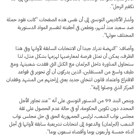
تكفير الرجل”.
وأشار الأكاديمي التونسي إلى أن نفس هذه الصفحات “كانت تقود حملة
ضد سعيد منذ أشهر، وتطعن في أحقيته لتفسير المواد الدستورية
المختلف حولها”.
وأضاف: “النهضة تدرك جيدا أن الانتخابات السابقة لأوانها وفي هذا
الظرف، يمكن أن تمثل فرصة لمعارضيها لهزمها بشكل مذل، لذا
ستحاول المناورة داخل البرلمان مع الكتل التي فقدت شعبيتها، ومع
طيف واسع من المستقلين، الذين يدركون أن أي تحوير في قواعد
الاقتراع واعتماد قانون انتخابي جديد يعني إزاحتهم من المشهد وفقدان
المركز الذي وصلوا إليه”.
وينص البند 99 من الدستور التونسي على أنه ”عند تجاوز الأجل
المحدد دون تكوين الحكومة، أو في حالة عدم الحصول على ثقة
مجلس نواب الشعب، لرئيس الجمهورية الحق في حل مجلس نواب
الشعب (البرلمان) والدعوة إلى انتخابات تشريعية سابقة لأوانها في أجل
أدناه خمسة وأربعون يوما وأقصاه تسعون يوما”.