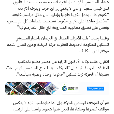
هشام المشيشي الذي شغل لفترة قصيرة منصب مستشار قانوني
لدى قيس سعيد، والذي لا ينتمي إلى أي حزب ويعرف أكثر بأنه
“تكنوقراط”، يحمل تكوينا قانونيا وإداريا، قال خلال مراسم تكليفه:
“سأعمل جاهدا على تكوين حكومة تستجيب لتطلعات كل التونسيين،
وتعمل على تحقيق مطالبهم المشروعة التي طال انتظارهم لها.”
وفيما رحبت أغلب الأحزاب الممثلة في البرلمان باختيار المشيشي
لتشكيل الحكومة الجديدة، انتظرت حركة النهضة يومين كاملين لتقدم
موقفها من التكليف.
الاثنين، نقلت وكالة الأناضول التركية عن مصدر مطلع بالمكتب
التنفيذي للنهضة، قوله إن “الحركة تتمنى النجاح للمشيشي في مهمته”،
مضيفا أن الحركة تريد تشكيل “حكومة وحدة وطنية سياسية”.
غير أن الموقف الرسمي للحركة وإن بدا دبلوماسيا، فإنه لا يعكس
مواقف أنصارها وحلفاءها، الذين شنوا هجوما واسعا على الرئيس