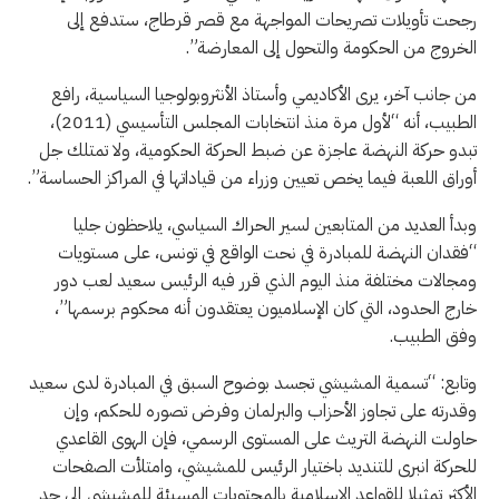
رجحت تأويلات تصريحات المواجهة مع قصر قرطاج، ستدفع إلى
الخروج من الحكومة والتحول إلى المعارضة”.
من جانب آخر، يرى الأكاديمي وأستاذ الأنثروبولوجيا السياسية، رافع
الطبيب، أنه “لأول مرة منذ انتخابات المجلس التأسيسي (2011)،
تبدو حركة النهضة عاجزة عن ضبط الحركة الحكومية، ولا تمتلك جل
أوراق اللعبة فيما يخص تعيين وزراء من قياداتها في المراكز الحساسة”.
وبدأ العديد من المتابعين لسير الحراك السياسي، يلاحظون جليا
“فقدان النهضة للمبادرة في نحت الواقع في تونس، على مستويات
ومجالات مختلفة منذ اليوم الذي قرر فيه الرئيس سعيد لعب دور
خارج الحدود، التي كان الإسلاميون يعتقدون أنه محكوم برسمها”،
وفق الطبيب.
وتابع: “تسمية المشيشي تجسد بوضوح السبق في المبادرة لدى سعيد
وقدرته على تجاوز الأحزاب والبرلمان وفرض تصوره للحكم، وإن
حاولت النهضة التريث على المستوى الرسمي، فإن الهوى القاعدي
للحركة انبرى للتنديد باختيار الرئيس للمشيشي، وامتلأت الصفحات
الأكثر تمثيلا للقواعد الإسلامية بالمحتويات المسيئة للمشيشي إلى حد