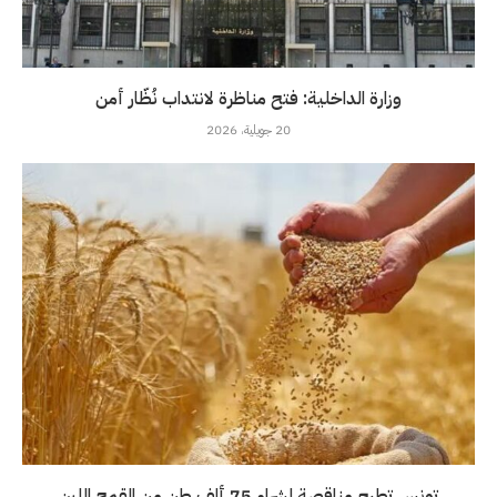
وزارة الداخلية: فتح مناظرة لانتداب نُظّار أمن
20 جويلية، 2026
تونس تطرح مناقصة لشراء 75 ألف طن من القمح اللين