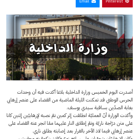
Email
Pinterest
أصدرت اليوم الخميس وزارة الداخلية بلاغا أكدت فيه أن وحدات
الحرس الوطني قد تمكنت الليلة الماضية من القضاء على عنصر إرهابي
بغابة الصدّين بساقية سيدي يوسف.
وأكدت الوزارة أنّ العمليّة انطلقت إثر كمين تمّ نصبه لإرهابيّين إثنين كانا
على متن درّاجة ناريّة وتمّ إطلاق النار عليهما ممّا انجر عنه القضاء على
عنصر إرهابي فيما لاذ الآخر بالفرار بعد إصابته بطلق ناري.
وكان الإرهابيّان يتحوّزان على سلاح نوع «كلاشينكوف» وحقيبتين