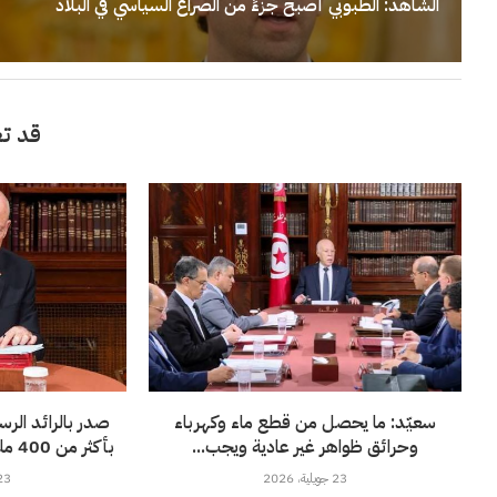
الشاهد: الطبوبي أصبح جزءً من الصراع السياسي في البلاد
قد تع
سعيّد: ما يحصل من قطع ماء وكهرباء
صدر بالرائد الر
وحرائق ظواهر غير عادية ويجب...
بأكثر من 400 مليون أورو لفائدة”الستاغ”
23 جويلية، 2026
23 جويلية، 6