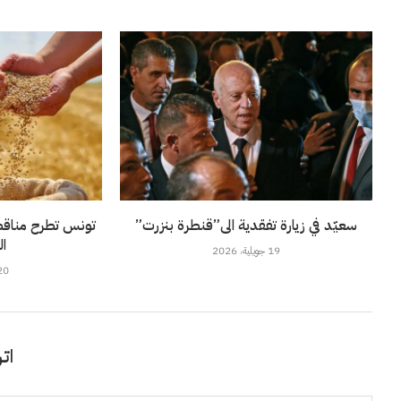
سعيّد في زيارة تفقدية الى”قنطرة بنزرت”
ال
19 جويلية، 2026
20 جويلية، 6
اتر