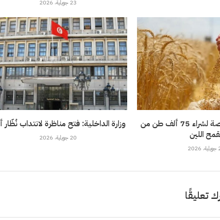
23 جويلية، 2026
تونس تطرح مناقصة لشراء 75 ألف طن من
وزارة الداخلية: فتح مناظرة لانتداب نُظّار 
قمح اللين
20 جويلية، 2026
202
ك تعليقًا