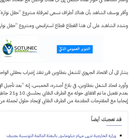
وأقر يوسف الشاهد بأن هناك أطراف تسعى لعرقلة مشروع “حقل نوارة” قائلا “لقد 
وشدد الشاهــد على أن هذا القطاع قطاع استراتيجي ومشروع “حقل نوارة
يشار الى أن الاتحاد الجهوي للشغل بتطاوين قرر تنفذ إضراب بحقلي الواحة ونوارة يومي 0
إيجابيا مع المقترحات المقدمة من الطرف النقابي لإيجاد حلول لجملة من ا
قد تعجبك أيضاً
وزارة الخارجية تنهي مهام دبلوماسي بالبعثة الدائمة التونسية بجنيف