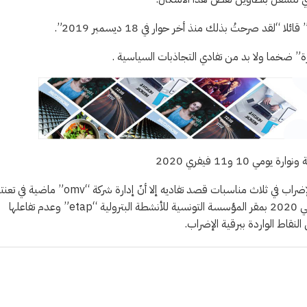
صرحتُ بذلك منذ أخر حوار في 18 ديسمبر 2019”.
” ضخما ولا بد من تفادي التجاذبات السياسية .
1 و11 فيفري 2020
وأورد اتحاد الشغل بتطاوين، في بلاغ أصدره، الخميس، إنه “بعد تأجيل الإضراب في ثلاث مناسبات قصد تفاديه إلا أنّ إدارة شركة “omv” ما
بعدم تفعيل ما تم الاتفاق حوله مع الطرف النقابي بجلستي 10 و21 جانفي 2020 بمقر المؤسسة التونسية للأنشطة البترولية “etap” وعدم تفاعلها
لنقاط الواردة ببرقية الإضراب.