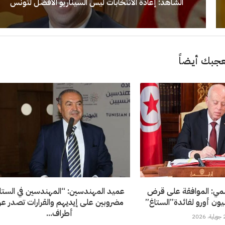
الشاهد: إعادة الانتخابات ليس السيناريو الأفضل لتونس
جبك أيضاً
سمي: الموافقة على قرض
عميد المهندسين: “المهندسين في الستا
مضروبين على إيديهم والقرارات تصدر ع
أطراف...
202