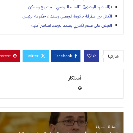
((المشهد الوطني)): “الحلم التونسي”.. مشروع وممكن
الكتل بين مطرقة حكومة الجملي وسندان حكومة الرئيس
القبض على عنصر تكفيري بصدد الترصد لعناصر أمنية
terest
Twitter
Facebook
0
شاركها
أميلكار
المقالة السابقة