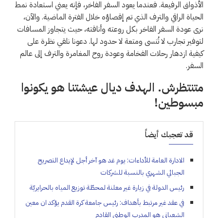
الأذواق الرفيعة. فعندما يعود السفر الفاخر، فإنه يعني استعادة نمط
الحياة الراقي والترف الذي تم إقصاؤه خلال الفترة الماضية. والآن،
نرى عودة السفر الفاخر بكل روعته وأناقته، حيث يتجاوز المسافات
لتوفير تجارب لا تُنسى ومتعة لا حدود لها. دعونا نلقي نظرة على
كيفية ازدهار رحلات الفخامة وعودة روح المغامرة والترف إلى عالم
السفر.
متنتظرش. الهدف ديال عيشتنا هو يكونوا
مبسوطين!
قد تعجبك أيضاً
الادارة العامة للأداءات: يوم غد هو آخر أجل لإيداع التصريح
الجبائي الشهري بالنسبة للشركات
رئيس الدولة في زيارة غير معلنة لمحطّة توزيع المياه بالحرايريّة
في عقد غير مرتبط بأهداف: رئيس جامعة كرة القدم يؤكد ان معين
الشعباني هو المدرب الوطني القادم