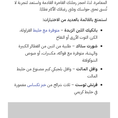
المغامرة. لذا، احجز رحلتك الفاخرة القادمة واستعد لتجربة لا
تُنسى تحيي حواسك وتلبي رغباتك الأكثر تطلبًا.
استمتع بالقائمة بالعديد من الاختيارات:
بانكيك اللبن الزبدة
–
متوفرة مع خليط
الفراولة،
الكرز، التوت الأزرق أو التفاح
شورت ستاك
– طلبية من اثنين من الفطائر الكبيرة
والهشة، متوفرة مع فواكه، مكسرات، أو صوص
الشوكولاتة
وافل المالت
– وافل بلجيكي كبير مصنوع من خليط
المالت
فرنش توست
– ثلاث شرائح من
خبز تكساس
مغمورة
في خليط كريمي