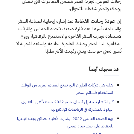
رحلات الغوص. تجربة العمر تتضمن المغامرات التي تنعش
روحك وتحفِّز شغفك للتجوال.
إن عودة رحلات الفخامة
تعد إشارة إيجابية لصناعة السفر
والسياحة بأسرها. بعد فترة صعبة، يتجدد الحماس والترقب
لاستعادة تجارب السفر الفاخرة والاستمتاع بالرفاهية وروح
المغامرة. لذا، احجز رحلتك الفاخرة القادمة واستعد لتجربة لا
تُنسى تحيي حواسك وتلبي رغباتك الأكثر تطلبًا.
قد تعجبك أيضاً
هذه هي شركات الطيران التي تمنح العملاء المزيد من الوقت
لاستخدام قسائم السفر
كل الأنظار تتجه إلى آسيان جيمز 2022 حيث تأهل اللاعبون
الهنود للمشاركة في الرياضات الإلكترونية
يوم الصحة العالمي 2022: يشارك الأطباء نصائح يجب اتباعها
للحفاظ على نمط حياة صحي