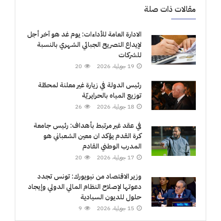
مقالات ذات صلة
الادارة العامة للأداءات: يوم غد هو آخر أجل
لإيداع التصريح الجبائي الشهري بالنسبة
للشركات
19 جويلية، 2026
20
رئيس الدولة في زيارة غير معلنة لمحطّة
توزيع المياه بالحرايريّة
18 جويلية، 2026
26
في عقد غير مرتبط بأهداف: رئيس جامعة
كرة القدم يؤكد ان معين الشعباني هو
المدرب الوطني القادم
17 جويلية، 2026
20
وزير الاقتصاد من نيويورك: تونس تجدد
دعوتها لإصلاح النظام المالي الدولي وإيجاد
حلول للديون السيادية
15 جويلية، 2026
9