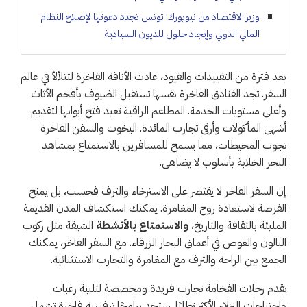
وزير الاقتصاد من نيويورك: تونس تجدد دعوتها لإصلاح النظام
المالي الدولي وإيجاد حلول للديون السيادية
بعد فترة من التقييدات والقيود، عادت الأناقة الفاخرة لتتلألأ في عالم
السفر. تجد الفنادق الفاخرة نفسها تستقبل الضيوف بأفخم الأثاث
وأعلى مستويات الخدمة. المطاعم الراقية تعيد فتح أبوابها لتقديم
أشهى المأكولات وأرقى تجارب المائدة. اليخوت والسفن الفاخرة
تجوب المحيطات، مما يسمح للمسافرين بالاستمتاع بمشاهد
البحر الخلابة بأسلوب لا يضاهى.
إن السفر الفاخر لا يقتصر على الاسترخاء والترف فحسب، بل يمنح
الفرصة لاستعادة روح المغامرة. يمكنك استكشاف المدن القديمة
المليئة بالثقافة والتاريخ،
والاستمتاع بالأنشطة
الشيقة مثل ركوب
البالون والغوص في أعماق البحار الزرقاء. مع السفر الفاخر، يمكنك
الجمع بين الراحة والترف مع المغامرة والتجارب الاستثنائية.
تقدم رحلات الفخامة تجارب فريدة ومخصصة لتلبية رغبات
واحتياجات النزلاء الأكثر تطلبًا. ستجد برامجًا ترفيهية فاخرة تشمل