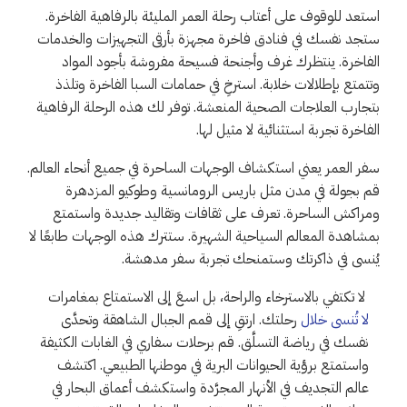
استعد للوقوف على أعتاب رحلة العمر المليئة بالرفاهية الفاخرة.
ستجد نفسك في فنادق فاخرة مجهزة بأرقى التجهيزات والخدمات
الفاخرة. ينتظرك غرف وأجنحة فسيحة مفروشة بأجود المواد
وتتمتع بإطلالات خلابة. استرخِ في حمامات السبا الفاخرة وتلذذ
بتجارب العلاجات الصحية المنعشة. توفر لك هذه الرحلة الرفاهية
الفاخرة تجربة استثنائية لا مثيل لها.
سفر العمر يعني استكشاف الوجهات الساحرة في جميع أنحاء العالم.
قم بجولة في مدن مثل باريس الرومانسية وطوكيو المزدهرة
ومراكش الساحرة. تعرف على ثقافات وتقاليد جديدة واستمتع
بمشاهدة المعالم السياحية الشهيرة. ستترك هذه الوجهات طابعًا لا
يُنسى في ذاكرتك وستمنحك تجربة سفر مدهشة.
لا تكتفي بالاسترخاء والراحة، بل اسعَ إلى الاستمتاع بمغامرات
لا تُنسى خلال
رحلتك. ارتقِ إلى قمم الجبال الشاهقة وتحدَّى
نفسك في رياضة التسلَّق. قم برحلات سفاري في الغابات الكثيفة
واستمتع برؤية الحيوانات البرية في موطنها الطبيعي. اكتشف
عالم التجديف في الأنهار المجرَّدة واستكشف أعماق البحار في