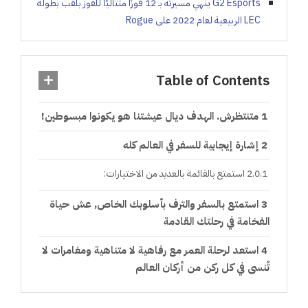
G2 Esports ينهي مسيرته بـ 12 فوزًا متتاليًا للفوز بلقب بطولة
LEC الربيعية لعام 2022 على Rogue
Table of Contents
متنتظرش. الهدف ديال عيشتنا هو يكونوا مبسوطين!
إشارة إيجابية للسفر في العالم كله
استمتع بالقائمة بالعديد من الاختيارات:
استمتع بالسفر والترف بأسلوبك الخاص, عش حياة
الفخامة في رحلتك القادمة
استعد لرحلة العمر مع رفاهية لا متناهية ومغامرات لا
تُنسى في كل ركن من أركان العالم