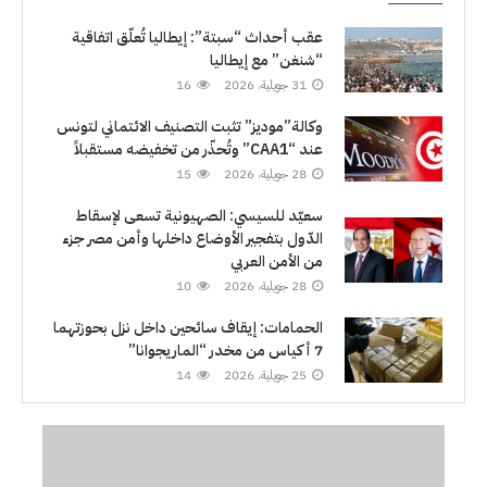
عقب أحداث “سبتة”: إيطاليا تُعلّق اتفاقية
“شنغن” مع إيطاليا
31 جويلية، 2026
16
وكالة”موديز” تثبت التصنيف الائتماني لتونس
عند “CAA1” وتُحذّر من تخفيضه مستقبلاً
28 جويلية، 2026
15
سعيّد للسيسي: الصهيونية تسعى لإسقاط
الدّول بتفجير الأوضاع داخلها وأمن مصر جزء
من الأمن العربي
28 جويلية، 2026
10
الحمامات: إيقاف سائحين داخل نزل بحوزتهما
7 أكياس من مخدر “الماريجوانا”
25 جويلية، 2026
14