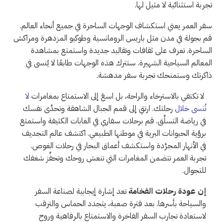
تجربة استثنائية لا مثيل لها.
سفر العمر يعني استكشاف الوجهات الساحرة في جميع أنحاء العالم.
قم بجولة في مدن مثل باريس الرومانسية وطوكيو المزدهرة ومراكش
الساحرة. تعرف على ثقافات وتقاليد جديدة واستمتع بمشاهدة
المعالم السياحية الشهيرة. ستترك هذه الوجهات طابعًا لا يُنسى في
ذاكرتك وستمنحك تجربة سفر مدهشة.
لا تكتفي بالاسترخاء والراحة، بل اسعَ إلى الاستمتاع بمغامرات
لا
تُنسى خلال
رحلتك. ارتقِ إلى قمم الجبال الشاهقة وتحدَّى نفسك
في رياضة التسلَّق. قم برحلات سفاري في الغابات الكثيفة واستمتع
برؤية الحيوانات البرية في موطنها الطبيعي. اكتشف عالم التجديف
في الأنهار المجرَّدة واستكشف أعماق البحار في رحلات الغوص.
تجربة العمر تتضمن المغامرات التي تنعش روحك وتحفِّز شغفك
للتجوال.
إن عودة رحلات الفخامة
تعد إشارة إيجابية لصناعة السفر
والسياحة بأسرها. بعد فترة صعبة، يتجدد الحماس والترقب
لاستعادة تجارب السفر الفاخرة والاستمتاع بالرفاهية وروح