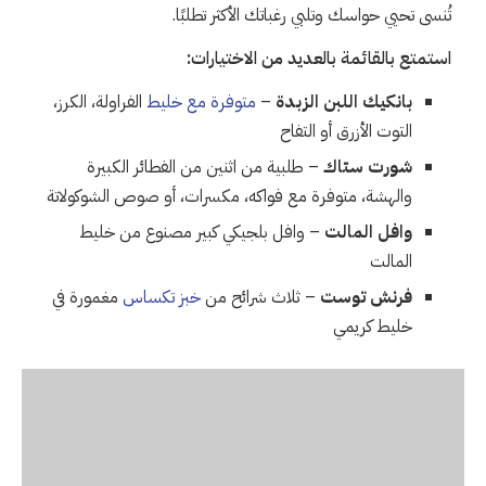
تُنسى تحيي حواسك وتلبي رغباتك الأكثر تطلبًا.
استمتع بالقائمة بالعديد من الاختيارات:
بانكيك اللبن الزبدة
–
متوفرة مع خليط
الفراولة، الكرز،
التوت الأزرق أو التفاح
شورت ستاك
– طلبية من اثنين من الفطائر الكبيرة
والهشة، متوفرة مع فواكه، مكسرات، أو صوص الشوكولاتة
وافل المالت
– وافل بلجيكي كبير مصنوع من خليط
المالت
فرنش توست
– ثلاث شرائح من
خبز تكساس
مغمورة في
خليط كريمي