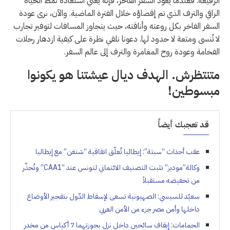
الرفيعة. فعندما يعود السفر الفاخر، فإنه يعني استعادة نمط الحياة
الراقي والترف الذي تم إقصاؤه خلال الفترة الماضية. والآن، نرى عودة
السفر الفاخر بكل روعته وأناقته، حيث يتجاوز المسافات لتوفير تجارب
لا تُنسى ومتعة لا حدود لها. دعونا نلقي نظرة على كيفية ازدهار رحلات
الفخامة وعودة روح المغامرة والترف إلى عالم السفر.
متنتظرش. الهدف ديال عيشتنا هو يكونوا
مبسوطين!
قد تعجبك أيضاً
عقب أحداث “سبتة”: إيطاليا تُعلّق اتفاقية “شنغن” مع إيطاليا
وكالة”موديز” تثبت التصنيف الائتماني لتونس عند “CAA1” وتُحذّر
من تخفيضه مستقبلاً
سعيّد للسيسي: الصهيونية تسعى لإسقاط الدّول بتفجير الأوضاع
داخلها وأمن مصر جزء من الأمن العربي
الحمامات: إيقاف سائحين داخل نزل بحوزتهما 7 أكياس من مخدر