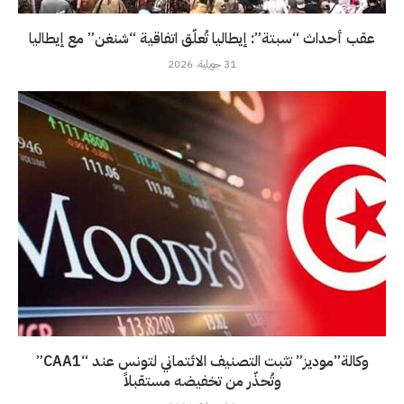
عقب أحداث “سبتة”: إيطاليا تُعلّق اتفاقية “شنغن” مع إيطاليا
31 جويلية، 2026
وكالة”موديز” تثبت التصنيف الائتماني لتونس عند “CAA1”
وتُحذّر من تخفيضه مستقبلاً