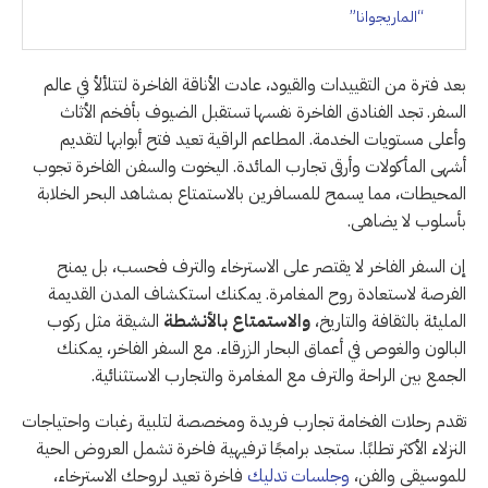
“الماريجوانا”
بعد فترة من التقييدات والقيود، عادت الأناقة الفاخرة لتتلألأ في عالم
السفر. تجد الفنادق الفاخرة نفسها تستقبل الضيوف بأفخم الأثاث
وأعلى مستويات الخدمة. المطاعم الراقية تعيد فتح أبوابها لتقديم
أشهى المأكولات وأرقى تجارب المائدة. اليخوت والسفن الفاخرة تجوب
المحيطات، مما يسمح للمسافرين بالاستمتاع بمشاهد البحر الخلابة
بأسلوب لا يضاهى.
إن السفر الفاخر لا يقتصر على الاسترخاء والترف فحسب، بل يمنح
الفرصة لاستعادة روح المغامرة. يمكنك استكشاف المدن القديمة
المليئة بالثقافة والتاريخ،
والاستمتاع بالأنشطة
الشيقة مثل ركوب
البالون والغوص في أعماق البحار الزرقاء. مع السفر الفاخر، يمكنك
الجمع بين الراحة والترف مع المغامرة والتجارب الاستثنائية.
تقدم رحلات الفخامة تجارب فريدة ومخصصة لتلبية رغبات واحتياجات
النزلاء الأكثر تطلبًا. ستجد برامجًا ترفيهية فاخرة تشمل العروض الحية
للموسيقى والفن،
وجلسات تدليك
فاخرة تعيد لروحك الاسترخاء،