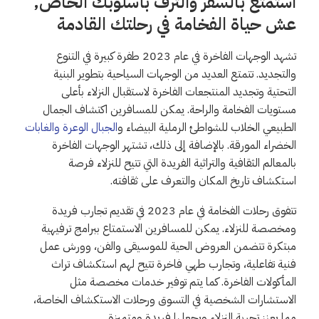
استمتع بالسفر والترف بأسلوبك الخاص,
عش حياة الفخامة في رحلتك القادمة
تشهد الوجهات الفاخرة في عام 2023 طفرة كبيرة في التنوع
والتجديد. تتمتع العديد من الوجهات السياحية بتطوير البنية
التحتية وتجديد المنتجعات الفاخرة لاستقبال النزلاء بأعلى
مستويات الفخامة والراحة. يمكن للمسافرين اكتشاف الجمال
الطبيعي الخلاب للشواطئ الرملية البيضاء و
الجبال الوعرة والغابات
الخضراء المورقة. بالإضافة إلى ذلك، تشتهر الوجهات الفاخرة
بالمعالم الثقافية والتراثية الفريدة التي تتيح للنزلاء فرصة
استكشاف تاريخ المكان والتعرف على ثقافته.
تتفوق رحلات الفخامة في عام 2023 في تقديم تجارب فريدة
ومخصصة للنزلاء. يمكن للمسافرين الاستمتاع ببرامج ترفيهية
مبتكرة تتضمن العروض الحية للموسيقى والفن، وورش عمل
فنية تفاعلية، وتجارب طهي فاخرة تتيح لهم استكشاف تراث
المأكولات الفاخرة. كما يتم توفير خدمات مخصصة مثل
الاستشارات الشخصية في التسوق ورحلات الاستكشاف الخاصة،
مما يعزز تجربة النزلاء ويجعلها فريدة ومتميزة.