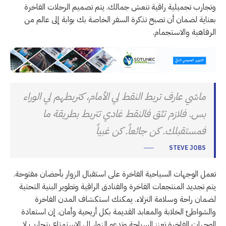
وتجارب تجميلية راقية تنعش جمالك. يتم تصميم الرحلات الفاخرة
بعناية لضمان أن تصبح تذكرة السفر الخاصة بك بوابة إلى عالم من
الرفاهية والاستجمام.
ماشي عارف تربط النقط لي الأمام، كتربطهم لي الوراء
بس. فلازم تثق فالنقط غادي تتربط بطريقة ما
فمستقبلك. كن جائعاً. كن غبياً
STEVE JOBS
تعمل الوجهات السياحية الفاخرة على استقبال الزوار بأحضان مفتوحة.
يتم تجديد المنتجعات الفاخرة والفنادق الراقية وتطوير البنية التحتية
لضمان راحة وسلامة النزلاء. يمكنك استكشاف المدن الفاخرة
والشواطئ الخلابة والمعابد القديمة بكل أريحية وأمان. إن استعادة
الوجهات الفاخرة تعزز السياحة وتدعو الزوار إلى الاستمتاع بتجارب لا