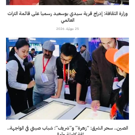
وزارة الثقافة: إدراج قرية سيدي بوسعيد رسميا على قائمة التراث
العالمي
25 جويلية، 2026
الصين.. سحر الشرق: “زهرة” و”شريف”: شباب صيني في الواجهة..
ثقة كاملة وآمال...