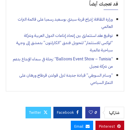
قد تعجبك أيضاً
وزارة الثقافة: إدراج قرية سيدي بوسعيد رسميا على قائمة التراث
العالمي
توقيع عقد استثماري بين إتحاد إذاعات الدول العربية وشركة
“لوكس للاستثمار” لتحويل فندق “الكارلتون” بدمشق إلى وجهة
سياحية عالمية
“Balloons Event Show – Tunisia” :رحلة في سماء الإبداع بدعم
من شركة عجيل
“وسام السويفي” قيادة جديدة لنزل قولدن قرطاج ورهان على
التميّز السياحي
Twitter
Facebook
0
شاركها
Email
Pinterest