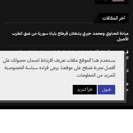
آخر المقالات
ميادة الحناوي ومحمد خيري يشعلان قرطاج بليلة سورية من عبق الطرب
الأصيل
قرعة دوري أبطال أفريقيا : النادي الإفريقي يُواجه دجوليبا في الدور التمهيدي
الأوّل
يستخدم هذا الموقع ملفات تعريف الارتباط لضمان حصولك على
أفضل تجربة تصفح على موقعنا. يرجى قراءة سياسة الخصوصية
الجمهور يصنع الحدث في إفتتاح مهرجان بو مخلوف 50
للمزيد من المعلومات.
على خطى نظيره الويلزي: الاتحاد الانقليزي لكرة القدم يسحب دعم ترشح
جياني انفانتينو لرئاسة الفيفا مجددا
قبول
اقرأ المزيد
جميع الحقوق محفوظة @2026– تصميم وتطوير
Amilcar
الصفحة الرئيسية
سياسة الخصوصية
أسرة التحرير
اتصل بنا