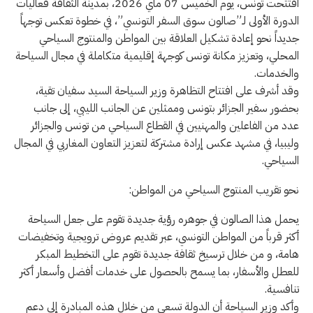
افتتحت تونس، يوم الخميس 07 ماي 2026، بمدينة الثقافة فعاليات
الدورة الأولى لـ”صالون سوق السفر التونسي”، في خطوة تعكس توجهاً
جديداً نحو إعادة تشكيل العلاقة بين المواطن والمنتوج السياحي
المحلي، وتعزيز مكانة تونس كوجهة إقليمية متكاملة في مجال السياحة
والخدمات.
وقد أشرف على افتتاح التظاهرة وزير السياحة السيد سفيان تقية،
بحضور سفير الجزائر بتونس وممثلين عن الجانب الليبي، إلى جانب
عدد من الفاعلين والمهنيين في القطاع السياحي من تونس والجزائر
وليبيا، في مشهد عكس إرادة مشتركة لتعزيز التعاون المغاربي في المجال
السياحي.
نحو تقريب المنتوج السياحي من المواطن:
يحمل هذا الصالون في جوهره رؤية جديدة تقوم على جعل السياحة
أكثر قرباً من المواطن التونسي، عبر تقديم عروض ترويجية وتخفيضات
هامة، و من خلال ترسيخ ثقافة جديدة تقوم على التخطيط المبكر
للعطل والأسفار، بما يسمح بالحصول على خدمات أفضل وأسعار أكثر
تنافسية.
وأكد وزير السياحة أن الدولة تسعى من خلال هذه المبادرة إلى دعم