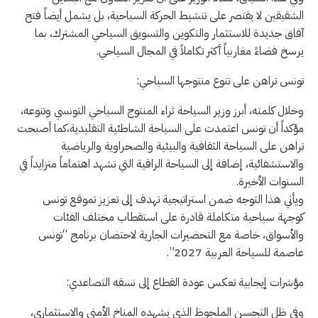
الشقيقين لا يقتصر على تنشيط الحركة السياحية، بل يشمل أيضاً فتح
آفاق جديدة للاستثمار والتكوين والتسويق السياحي المشترك، بما
يرسخ فضاءً مغاربياً أكثر تكاملاً في المجال السياحي.
تونس تراهن على تنوع منتوجها السياحي:
وخلال كلمته، أبرز وزير السياحة ثراء المنتوج السياحي التونسي وتنوعه،
مؤكداً أن تونس اعتمدت على السياحة الشاطئية التقليدية،كما أصبحت
تراهن على السياحة الثقافية والبيئية والصحراوية والرياضية
والاستشفائية، إضافة إلى السياحة الراقية التي تشهد اهتماماً متزايداً في
السنوات الأخيرة.
ويأتي هذا التوجه ضمن استراتيجية تهدف إلى تعزيز تموقع تونس
كوجهة سياحية متكاملة قادرة على استقطاب مختلف الفئات
والأسواق، خاصة مع التحضيرات الجارية لاحتضان برنامج “تونس
عاصمة للسياحة العربية 2027”.
مؤشرات إيجابية تعكس عودة القطاع إلى نسقه التصاعدي:
وفي ظل التحسن الملحوظ الذي يشهده المناخ الأمني والاستثماري،