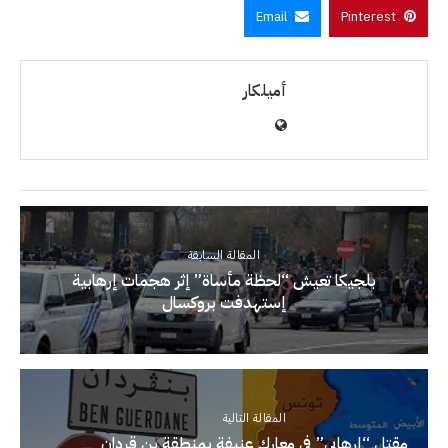
Email
Pinterest
أميلكار
المقالة السابقة
بلجيكا تعيش “لحظة مأساة” إثر هجمات إرهابية
إستهدفت بروكسال
المقالة التالية
مقتل “إرهابي” في معارك عنيفة بمنطقة بن قردان