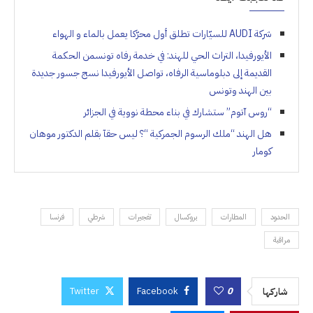
شركة AUDI للسيّارات تطلق أول محرّكا يعمل بالماء و الهواء
الأيورفيدا، التراث الحي للهند: في خدمة رفاه تونسمن الحكمة
القديمة إلى دبلوماسية الرفاه، تواصل الأيورفيدا نسج جسور جديدة
بين الهند وتونس
“روس آتوم” ستشارك في بناء محطة نووية في الجزائر
هل الهند “ملك الرسوم الجمركية “؟ ليس حقآ بقلم الدكتور موهان
كومار
الحدود
المطارات
بروكسال
تفجيرات
شرطي
فرنسا
مراقبة
Twitter
Facebook
0
شاركها