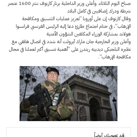
صباح اليوم الثلاثاء. وأعلن وزير الداخلية برنار كازنوف نشر 1600 عنصر
شرطة ودرك إضافيين في كامل البلاد
وقال كازنوف إن على أوروبا “تعزيز عمليات التنسيق ومكافحة
الإرهاب”، في ختام اجتماع طارئ دعا إليه الرئيس الفرنسي فرانسوا
هولاند بمشاركة الوزراء المكلفين الشؤون الأمنية
وأعلن وزير الخارجية جان مارك آيرولت أنه شدد في اتصال هاتفي مع
نظيره البلجيكي ديدييه ريندرز على “أهمية تنسيق أكبر لعملنا في مجال
مكافحة الإرهاب”.
قد تعجبك أيضاً