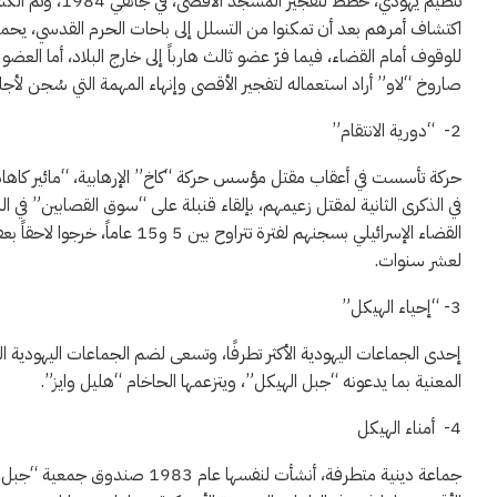
تنظيم يهودي، خط
اكتشاف أمرهم بعد أن تمكنوا من التسلل إلى باحات الحرم القدسي، يحملو
صاروخ “لاو” أراد استعماله لتفجير الأقصى وإنهاء المهمة التي سُجن لأج
2- “دورية الانتقام”
في الذكرى الثانية لمقتل زعيمهم، بإلقاء قنبلة على “سوق القصابين” 
القضاء الإسرائيلي بسجنهم لفترة
لعشر سنوات.
3- “إحياء الهيكل”
إحدى الجماعات اليهودية الأكثر تطرفًا، وتسعى لضم الجماعات اليهودية 
المعنية بما يدعونه “جبل الهيكل”، ويتزعمها الحاخام “هليل وايز”.
4- أمناء الهيكل
جماعة دينية متطرفة، أنشأت لنفس