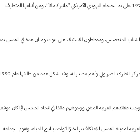
من أشهر الجماعات اليهودية المعنية بهدم الأقصى، وقد تأسست عام 1972 على يد الحاخام اليهودي الأمريكي “مائير كاهانا”، ومن أتباعها المتطرف
 الشباب المتعصبين، ويخططون للاستيلاء على بيوت ومبان عدة في القدس بد
وجب عقائدهم الغريبة المشي ووجوههم دائمًا في اتجاه الشمس أيًّا كان موقعه
ربية لمدينة القدس للاعتكاف بها نظرًا لتواجد ينابيع للمياه، وتقوم الجماعة