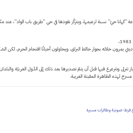
عة “كهانا حيّ” نسبة لزعيمها، ويتركّز نفوذها في حي “طريق باب الواد”، عند مك
ني يمرون خلاله بجوار حائط البراق، ويحاولون أحيانًا اقتحام الحرم، لكن السّ
تربّى وتترعرع فيها قبل أن يتمّ تصديرها بعد ذلك إلى الدّول العربيّة والبلدان
مسرح لهذه الظاهرة المقيتة الغريبة.
ريخ فرط‑صوتية وطائرات مسيرة