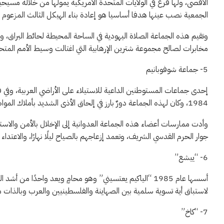
الأقصى، ولها فرع في الولايات المتحدة الأمريكية يمولها من خلاله مس
الجمعية نصب عينها هدفا أساسيا هو إعادة بناء الهيكل الثالث المزعوم 
وتقيم هذه الجماعة الصلاة اليهودية في الساحة المحيطة لحائط البراق،
مخابرات لصالح مجموعة شترين الإرهابية التي اغتالت وسيط الأمم المتحدة 
5- جماعة شوفوبانيم
إحدى جماعات المستوطنين الداعية للاستيلاء على الأراضي العربية، وفي
1984، وكان لهذه الجماعة دورٌ بارز في إلحاق الأذى الشديد بأملاك المواطنين الفلسطينيين.
وأدت ممارسات أعضاء هذه الجماعة العدوانية إلى الإخلال بالأمن والاستق
جوار الحرم القدسي الشريف، وتعمد إزعاجهم بالصياح ليلًا نهارًا، والاعتداء 
6- “ييشع”
أسسها عام 1985 “الياكيم يعتسيني” وهو محامٍ ويعد واحدً
لاستباق أية تسوية سلمية بين الصهاينة والفلسطينيين والعرب وبالذات مبا
7- “كاخ”