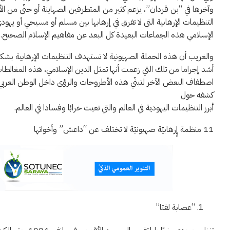
وآخرها في “بن قردان”، يزعم كثير من المتطرفين الصهاينة أو حتّى من الأ
التنظيمات الإرهابية التي لا تفرق في إرهابها بين مسلم أو مسيحي أو يهو
الإسلامي هذه الجماعات البعيدة كل البعد عن مفاهيم الإسلام الصحيح.
والغريب أن هذه الحملة الصهيونية لا تستهدف التنظيمات الإرهابية بشكل
أشد إجراما من تلك التي زعمت أنها تمثل الدين الإسلامي، هذه المغالطات ال
اصطفاف البعض الآخر لتبنّي هذه الأطروحات والرؤى داخل الوطن العربي وف
كشفه حول
أبرز التنظيمات اليهودية في العالم والتي تعيث خرابًا وفسادا في العالم.
11 منظمة إٍرهابيّة صهيونيّة لا تختلف عن “داعش” وأخواتها
“عصابة لفتا”