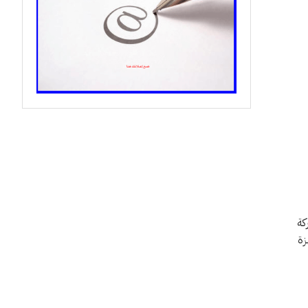
كة
زة