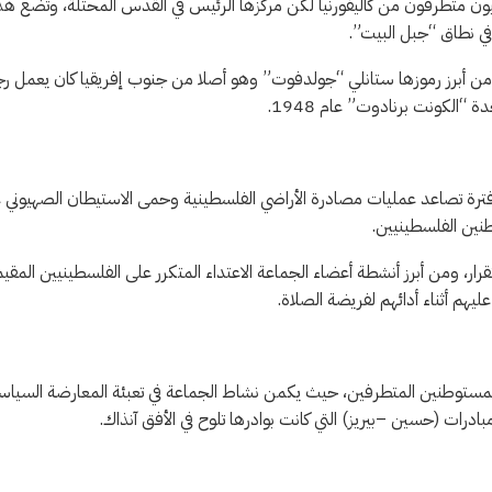
يحيون متطرفون من كاليفورنيا لكن مركزها الرئيس في القدس المحتلة، وتضع ه
في نطاق “جبل البيت”.
 ومن أبرز رموزها ستانلي “جولدفوت” وهو أصلا من جنوب إفريقيا كان يعمل ر
“الكونت برنادوت” عام 1948.
 فترة تصاعد عمليات مصادرة الأراضي الفلسطينية وحمى الاستيطان الصهيوني 
رار، ومن أبرز أنشطة أعضاء الجماعة الاعتداء المتكرر على الفلسطينيين المقي
عليهم أثناء أدائهم لفريضة الصلاة.
ا من أشد المستوطنين المتطرفين، حيث يكمن نشاط الجماعة في تعبئة المعارضة السياس
درات (حسين –بيريز) التي كانت بوادرها تلوح في الأفق آنذاك.