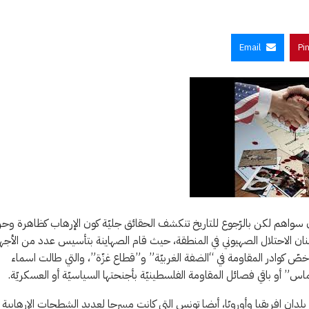
Email
Pi
 سواهم لكن بالرّجوع للتاريخ تنكشف الحقائق جليّة كون الإرهاب كظاهرة وحر
 الاحتلال الصهيوني في المنطقة، حيث قام الصهاينة بتأسيس عدد من الأجه
ّ كوادر المقاومة في “الضفة الغربيّة” و”قطاع غزّة”، والتي طالت اسماء
” أو باقي فصائل المقاومة الفلسطينيّة بأجنحتها السياسيّة أو العسكريّة.
دان افريقيا وأوروبّا، أيضا تونس التي كانت مسرحا لعديد الشطحات الإرهابية