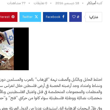
كتبه
أميلكار
18 ديسمبر، 2016
0 تعليقات
77
مشاهدات
nterest
Twitter
Facebook
0
شاركها
اختلط الحابل وبالنّابل وألصقت تهمة “الإرهاب” بالعرب والمسلمين دون
ونشاط وامتداد وجد أرضيته الخصبة في أرض فلسطين خلال انغراس سنان
والمنظمات والمجموعات المتخصّصة في قتل واغتيال الفلسطينيين وبالأخص
شخصيّات نضاليّة ووطنيّة فلسطينيّة سواء كانوا من حركتي “فتح” و”حماس
وفي ظلّ الهجمات الإرهابية التي استهدفت عددا من الدول العربيّة بعض بل