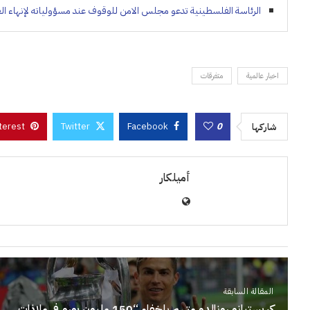
الرئاسة الفلسطينية تدعو مجلس الامن للوقوف عند مسؤولياته لإنهاء ال
اخبار عالمية
متفرقات
terest
Twitter
Facebook
0
شاركها
أميلكار
المقالة السابقة
كريستيانو رونالدو متهم بإخفاء “150 مليون يورو في ملاذات