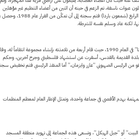
ّط لتفجير المسجد الأقصى، في جانفي 1984، وتم الكشف عنه حيث كان أعضاء العصابة، يقيمون على أراضي قرية لفتا المهجرة، وتم
ن عبوات ناسفة، تم الزعم في حينه أن اثنين من أعضاء التنظيم غير مؤهلين
للوقوف أمام القضاء، فيما فرّ عضو ثالث هارباً إلى خارج البلاد، أما العضو الرابع (شمعون باردا) فتم سجنه إلى
لها، لكنه عاد وسلم نفسه للشرطة.
حركة تأسست في أعقاب مقتل مؤسس حركة “كاخ” الإرهابية، “مائير كاهانا” في العام 1990، حيث قام أربعة من تلامذته بإنشاء مجموعة انتقاماً له،
في البلدة القديمة بالقدس، أسفرت عن استشهاد فلسطيني وجرح آخرين، وحكم
 تتراوح بين 5 و15 عاماً، خرجوا لاحقاً بعفو من الرئيس الصهيوني “عازر وايزمان،” أما المنفذ الرئيسي فتم تخفيض سج
المهتمة بهدم الأقصى في جماعة واحدة، وتمثل الإطار العام لمعظم المنظمات
ها عام 1983 صندوق جمعية “جبل البيت” أو “جبل الهيكل”، وتسعى هذه الجماعة إلى تهويد منطقة المسجد