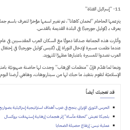
11- “إسرائيل الفتاة”
يتزعمها الحاخام “لخمان كاهانا”، تم تغيير اسمها مؤخرًا لتعرف باسم جما
يعرف بـ (كوليل جورجيا) في البلدة القديمة بالقدس.
وأثارت هذه الجماعة صدامًا دمويًّا مع السكان العرب المقدسيين في عام 1983،
عندما نظمت مسيرة لإدخال التوراة إلى (كنيس كوليل جورجيا) في إحتفال دي
العرب تصدوا للمسيرة باعتبارها مظهرًا للتهويد.
وتبعا لما تقدّم فإنّ “منظمات الإرهاب” وجدت لها حاضنة صهيونيّة بامتياز ت
الإسلاميّة لتقوم بتنفيذ ما حبك لها من سيناريوهات، وهاهي أرضنا اليوم 
قد تعجبك أيضاً
الحرس الثوري الإيراني ينجح في ضرب أهداف استراتيجية إسرائيلية بصوا
بلجيكا تعيش “لحظة مأساة” إثر هجمات إرهابية إستهدفت بروكسال
عملية نيس: إرتفاع حصيلة الضحايا