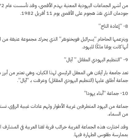
جودمان الذي نفذ هجوم على الأقصى يوم 11 أفريل 1982.
8- “إعادة التاج”
ويتزعمها الحاخام “يسرائيل فويختونفر” الذي يحرك مجموعة عنيفة من
أنها كانت يومًا ملكًا لليهود.
9- “التنظيم اليهودي المقاتل ” آيال”
جماعة أطلق عليها (التنظيم اليهودي المقاتل) وعرفت بـ “آيال”.
10- جماعة “أبناء يهودا”
جماعة من اليهود المتطرفين غريبة الأطوار ولهم عادات غيبية الرؤى، تست
من السماء.
وقد اختارت هذه الجماعة الغريبة خرائب قرية لفتا العربية في المشارف الغ
بممارسة طقوس الطهارة فيها.