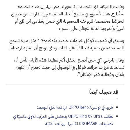
وقالت الشركة، التي تتخذ من كاليفورنيا مقرا لها، إن هذه الخدمة
ستُطرح هذا الأسبوع في جميع أنحاء العالم، عبر إصدارات من تطبيق
الخرائط مخصصة للهواتف المحمولة التي تعمل بنظامي آبل (آي أو
اس) وأندرويد التابع لقوقل على السواء.
وسبق أن قدمت قوقل خدمات خاصة بكوفيد-19 مثل ميزة تسمح
للمستخدمين بمعرفة حالة النقل العام، ومتى يرجح أن يشهد ازدحاما.
وقال بانرجي “في حين أصبح التنقل أكثر تعقيدا هذه الأيام، نأمل أن
تساعدك ميزات خرائط قوقل في الوصول إلى حيث تحتاج أن تكون
بأمان وفعالية قدر الإمكان”.
قد تعجبك أيضاً
قريبا في تونسOPPO Reno7 الهاتف الذكيّ الجديد:
هاتف OPPO Find X7 Ultra يتحصّل على المرتبة الأولى عالميّا في
تصنيفات DXOMARK لكاميرا الهواتف الذكيّة