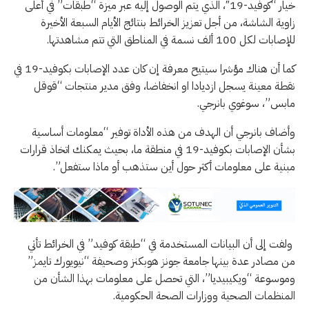
خيار “كوفيد-19″، الذي يتم الوصول إليه عبر ميزة “طبقات” في أعلى
زاوية الشاشة، من أجل تعزيز الخرائط بنتائج الأيام السبعة الأخيرة
للإصابات لكل 100 ألف نسمة في المناطق التي تتم مشاهدتها.
كما أن هناك مؤشرا سيتيح معرفة إن كان عدد الإصابات بكوفيد-19 في
نقطة معينة يسجل ازديادا او انخفاضا، وفق مدير منتجات “قوقل
مابس”، سوغوي بانرجي.
وأضاف بانرجي أن الهدف من هذه الأداة توفير “معلومات أساسية
بشأن الإصابات بكوفيد-19 في منطقة ما، بحيث يمكنك اتخاذ قرارات
مبنية على معلومات أكثر حول أين ستذهب أو ماذا ستفعل”.
ولفت إلى أن البيانات المستخدمة في “طبقة كوفيد” في الخرائط تأتي
من مصادر عدة بينها جامعة جونز هوبكنز وصحيفة “نيويورك تايمز”
وموسوعة “ويكيبيديا”، التي تحصل على معلومات بهذا الشأن من
المنظمات الصحية ووزارات الصحة الحكومية.