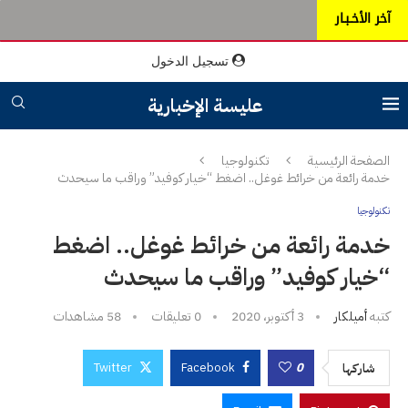
آخر الأخـبـار
تسجيل الدخول
عليسة الإخبارية
الصفحة الرئيسية
تكنولوجيا
خدمة رائعة من خرائط غوغل.. اضغط “خيار كوفيد” وراقب ما سيحدث
تكنولوجيا
خدمة رائعة من خرائط غوغل.. اضغط
“خيار كوفيد” وراقب ما سيحدث
كتبه
أميلكار
3 أكتوبر، 2020
0 تعليقات
58
مشاهدات
Twitter
Facebook
0
شاركها