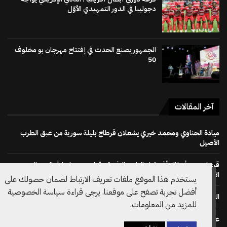
دجوليبا في الدور التمهيدي الأوّل
الجمهور يصنع الحدث في إفتتاح مهرجان بو مخلوف
50
آخر المقالات
ميادة الحناوي ومحمد خيري يشعلان قرطاج بليلة سورية من عبق الطرب
الأصيل
قرعة دوري أبطال أفريقيا : النادي الإفريقي يُواجه دجوليبا في الدور التمهيدي
الأوّل
يستخدم هذا الموقع ملفات تعريف الارتباط لضمان حصولك على
أفضل تجربة تصفح على موقعنا. يرجى قراءة سياسة الخصوصية
الجمهور يصنع الحدث في إفتتاح مهرجان بو مخلوف 50
للمزيد من المعلومات.
على خطى نظيره الويلزي: الاتحاد الانقليزي لكرة القدم يسحب دعم ترشح