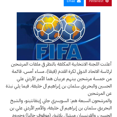
Email
Pinterest
أعلنت اللجنة الانتخابية المكلفة بالنظر في ملفات المرشحين
لرئاسة الاتحاد الدولي لكرة القدم (فيفا)، مساء أمس، قائمة
من خمسة مرشحين بينهم عربيان هما الأمير الأردني علي
الحسين والبحريني سلمان بن إبراهيم آل خليفة. فيما يلي نبذة
عن المرشحين
والمرشحون السبعة هم: السويسري جاني إينفانتينو، والشيخ
البحريني سلمان بن إبراهيم آل خليفة، والأمير الأردني علي بن
الحسين، والفرنسيان ميشال بلاتيني (موقوف حاليا) وجيروم