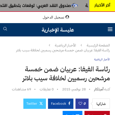
آخر الأخـبـار
الإفريقية
صندوق النقد العربي: توقعات بتحقيق اقتصاد تونس نموا بـ2.7 % مع استقرار نسبة ال
تسجيل الدخول
عليسة الإخبارية
الصفحة الرئيسية
الأخبار الرياضية
رئاسة الفيفا: عربيان ضمن خمسة مرشحين رسميين لخلافة سيب بلاتر
الأخبار الرياضية
رئاسة الفيفا: عربيان ضمن خمسة
مرشحين رسميين لخلافة سيب بلاتر
كتبه
أميلكار
28 نوفمبر، 2015
0 تعليقات
69
مشاهدات
Twitter
Facebook
0
شاركها