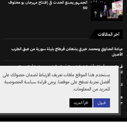
الجمهور يصنع الحدث في إفتتاح مهرجان بو مخلوف
50
آخر المقالات
ميادة الحناوي ومحمد خيري يشعلان قرطاج بليلة سورية من عبق الطرب
الأصيل
قرعة دوري أبطال أفريقيا : النادي الإفريقي يُواجه دجوليبا في الدور التمهيدي
الأوّل
يستخدم هذا الموقع ملفات تعريف الارتباط لضمان حصولك على
أفضل تجربة تصفح على موقعنا. يرجى قراءة سياسة الخصوصية
الجمهور يصنع الحدث في إفتتاح مهرجان بو مخلوف 50
للمزيد من المعلومات.
على خطى نظيره الويلزي: الاتحاد الانقليزي لكرة القدم يسحب دعم ترشح
جياني انفانتينو لرئاسة الفيفا مجددا
قبول
اقرأ المزيد