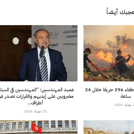
جبك أيضاً
الحماية المدنية: إطفاء 296 حريقا خلال 24
عميد المهندسين: “المهندسين في الستا
ساعة
مضروبين على إيديهم والقرارات تصدر ع
أطراف...
202
23 جويلية، 2026