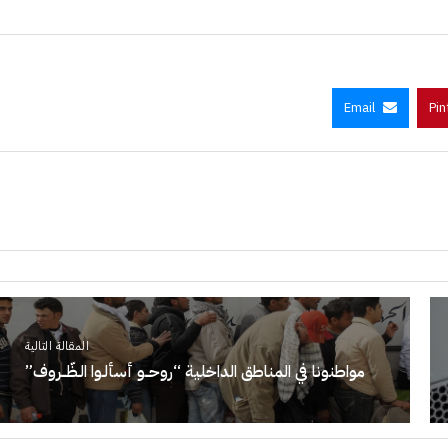
Email
Pin
المقالة التالية
مواطنونا في المناطق الداخلية “روحــو أسألـوا الـظّــروف”