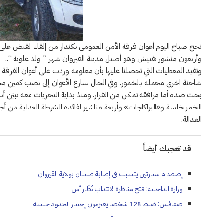
نجح صباح اليوم أعوان فرقة الأمن العمومي بكندار من إلقاء القبض ع
وأربعون منشور تفتيش وهو أصيل مدينة القيروان شهر ” ولد علوية “..
وتفيد المعطيات التي تحصلنا عليها بأن معلومة وردت على أعوان الفرق
شاحنة اخرى محملة بالخمور. وفي الحال سارع الأعوان إلى نصب كمين محكم
بحث ضده أما مرافقه تمكن من الفرار. ومنذ بداية التحريات معه تبيّن أ
الخمر خلسة و«البراكاجات» وأربعة مناشير لفائدة الشرطة العدلية من أجل 
العدالة.
قد تعجبك أيضاً
إصطدام سيارتين يتسبب في إصابة طبيبان بولاية القيروان
وزارة الداخلية: فتح مناظرة لانتداب نُظّار أمن
صفاقس: ضبط 128 شخصا يعتزمون إجتياز الحدود خلسة