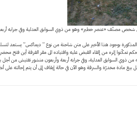
لى شخص مصنّف «عنصر خطير» وهو من ذوي السوابق العدلية وفي جرابه أربع
ة المذكورة بوجود هذا الأخير على متن شاحنة من نوع ” ديماكس” يستعد لتسل
 تمكّنوا إثره من إلقاء القبض عليه واقتياده الى مقر الفرقة أين فتح محضر
نه من ذوي السوابق العدلية، وفي جرابه أربعة وأربعون منشور تفتيش من أجل ب
بيع مادة مخدرّة والسرقة وهو الآن في حالة إيقاف إلى أن يتم إحالته على أنظ