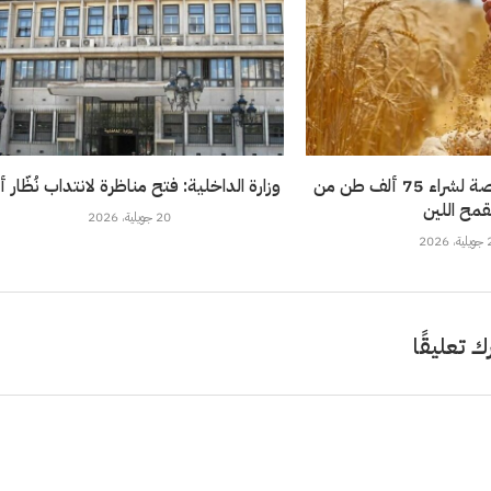
تونس تطرح مناقصة لشراء 75 ألف طن من
وزارة الداخلية: فتح مناظرة لانتداب نُظّار 
قمح اللين
20 جويلية، 2026
202
ك تعليقًا