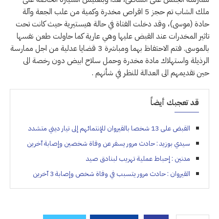
ملك الشاب تم حجز 5 اقراص مخدرة وكمية من علب الجعة وآلة
حادة (موسى)، وقد دخلت الفتاة في حالة هيستيرية حيث كانت تحت
تاثير المخدرات عند القبض عليها وهي عارية كما حاولت طعن نفسها
بالموسى. فتم الاحتفاظ بهما ومباشرة 3 قضايا عدلية من اجل ممارسة
الرذيلة واستهلاك مادة مخدرة وحمل سلاح ابيض دون رخصة الى
حين تقديمهم الى العدالة للنظر في شأنهم .
قد تعجبك أيضاً
القبض على 13 شخصا بالقيروان للإنتمائهم إلى تيار ديني متشدد
سيدي بوزيد : حادث مرور يسفر عن وفاة شخصين وإصابة آخرين
مدنين : إحباط عملية تهريب لبنادق صيد
القيروان : حادث مرور يتسبب في وفاة شخص وإصابة 3 آخرين