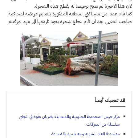
لان هذا الاخيرة لم تمنح ترخيصا له بقطع هذه الشجرة.
كما قام عددا من متساكني المنطقة المذكورة بتقديم عريضة لمحاكمة
صاحب المقهى بعد ان قام بقطع شجرة يعود تاريخها الى عهد بورقيبة.
قد تعجبك أيضاً
مركز حرس المحمدية الجنوبية والشمالية يضربان بقوة في انجاح
سلسلة من السرقات.
معتمدية العلا : تشويه وجه تلميذ بآلة حادة