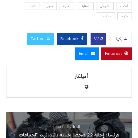
أعضاء
القيروان
المثلية
تناسلية
سجن
طلاب
متهم
منظمات
Twitter
Facebook
0
شاركها
Email
Pinterest
أميلكار
المقالة السابقة
فرنسا : إحالة 22 شخصا يشتبه بانتمائهم “لجماعات