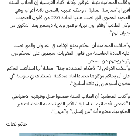
وقالت المحامية بثينة القرقني لوكالة الأنباء الفرنسية إن الطلاب الستة
أقروا بـ”ممارسة المثلية”، وحكم عليهم بالسجن ثلاثة أعوام، وهي
العقوبة القصوى التي نصت عليها المادة 230 من قانون العقوبات.
وكان الطلاب أوقفوا بين نهاية نوفمبر وبداية ديسمبر بعد “شكوى من
جيران لهم”.
وأضافت المحامية أن الحكم بمنع الإقامة في القيروان والذي نصت
عليه المادة الخامسة من قانون العقوبات، سيطبق على المحكومين
إثر خروجهم من السجن.
وأسفت القرقني لـ”الأحكام المشددة جدا”، معلنة أنها استأنفت الحكم
على أن يحاكم موكلوها مجددا أمام محكمة الاستئناف في سوسة “في
غضون أسبوعين إلى ثلاثة أسابيع”.
وأكدت المحامية أن الطلاب الستة خضعوا خلال توقيفهم الاحتياطي
لـ”فحص لأعضائهم التناسلية”، الأمر الذي تندد به المنظمات غير
الحكومية، معتبرة أنه “غير إنساني” و”مهين”.
حاتم نعات