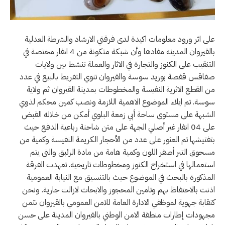
على اثر ورود معلومات اكيدة لدى فرقتي الارشاد والشرطة العدلية
بالقيروان المدينة مفادها وأن شبكة متكونة من 4 انفار مختصة في
التنقيب على الكنوز والتجارة في الاثار والعملة تنشط بين ولايات
صفاقس قفصة بوزيد سوسة والقيروان تنوي التفريط بالبيع في عدد
من القطع الاثرية النفيسة والمخطوطات بمدينة القيروان ثم ولاية
سوسة. تم ايلاء الموضوع الاهمية اللازمة ونصب كمين محكم لذوي
الشبهة على مستوى ساحة أبي زمعة البلوي أمكن من خلاله القبض
على 04 انفار غير أصلي الجهة على متن شاحنة رباعية الدفع حيث
بتفتيشها تم العثور على عدد من الأحجار الكريمة النفيسة وكمية من
مسحوق التبر أصفر اللون وكمية هامة من مادة الزئبق والتي يتم
استعمالها في استخراح الكنوز ومخطوطات تاريخية. تعهدت الفرقة
المذكورة بالبحث في الموضوع حيث بالتنسيق مع النيابة العمومية
اذنت بالاحتفاظ بهم وتامين المحجوز والابحاث لازالت جارية. ونحن
كنقابة جهوية لموظفي الادارة العامة للامن العمومي بالقيروان نثمن
مجهودات إطارات منطقة الامن الوطني بالقيروان المدينة على حسن