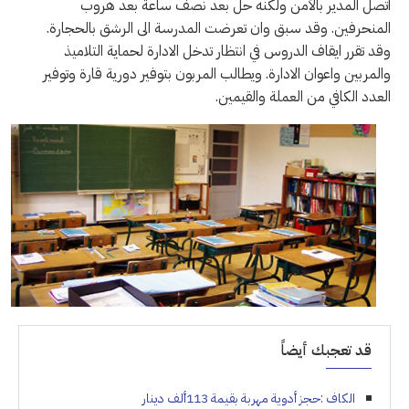
اتصل المدير بالأمن ولكنه حل بعد نصف ساعة بعد هروب
المنحرفين. وقد سبق وان تعرضت المدرسة الى الرشق بالحجارة.
وقد تقرر ايقاف الدروس في انتظار تدخل الادارة لحماية التلاميذ
والمربين واعوان الادارة. ويطالب المربون بتوفير دورية قارة وتوفير
العدد الكافي من العملة والقيمين.
قد تعجبك أيضاً
الكاف :حجز أدوية مهربة بقيمة 113ألف دينار