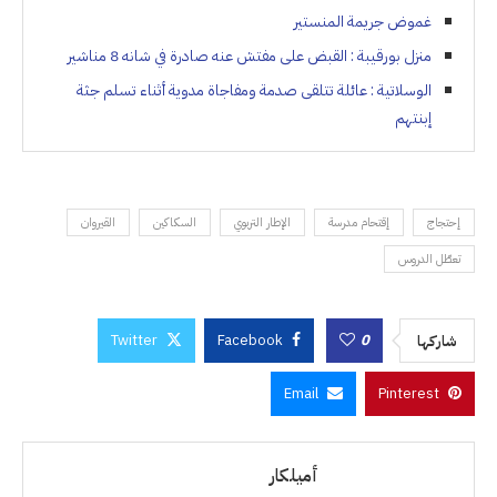
غموض جريمة المنستير
منزل بورقيبة : القبض على مفتش عنه صادرة في شانه 8 مناشير
الوسلاتية : عائلة تتلقى صدمة ومفاجاة مدوية أثناء تسلم جثة
إبنتهم
إحتجاج
إقتحام مدرسة
الإطار التربوي
السكاكين
القيروان
تعطّل الدروس
Twitter
Facebook
0
شاركها
Email
Pinterest
أميلكار