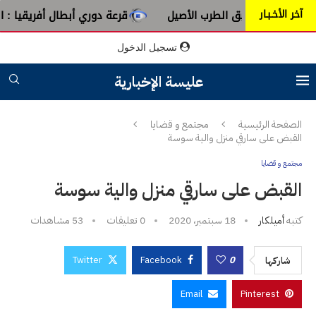
آخر الأخـبـار
 من عبق الطرب الأصيل
قرعة دوري أبطال أفريقيا : النادي الإف
تسجيل الدخول
عليسة الإخبارية
الصفحة الرئيسية
مجتمع و قضايا
القبض على سارقي منزل والية سوسة
مجتمع و قضايا
القبض على سارقي منزل والية سوسة
كتبه
أميلكار
18 سبتمبر، 2020
0 تعليقات
53
مشاهدات
Twitter
Facebook
0
شاركها
Email
Pinterest