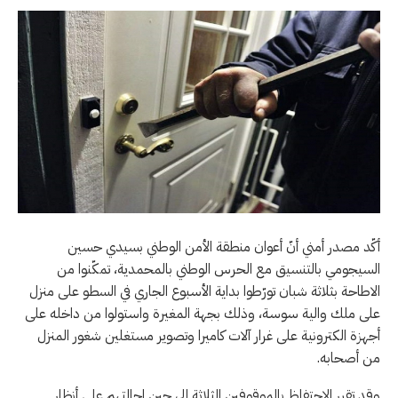
أكّد مصدر أمني أنّ أعوان منطقة الأمن الوطني بسيدي حسين
السيجومي بالتنسيق مع الحرس الوطني بالمحمدية، تمكّنوا من
الاطاحة بثلاثة شبان تورّطوا بداية الأسبوع الجاري في السطو على منزل
على ملك والية سوسة، وذلك بجهة المغيرة واستولوا من داخله على
أجهزة الكترونية على غرار آلات كاميرا وتصوير مستغلين شغور المنزل
من أصحابه.
وقد تقرر الاحتفاظ بالموقوفين الثلاثة الى حين احالتهم على أنظار