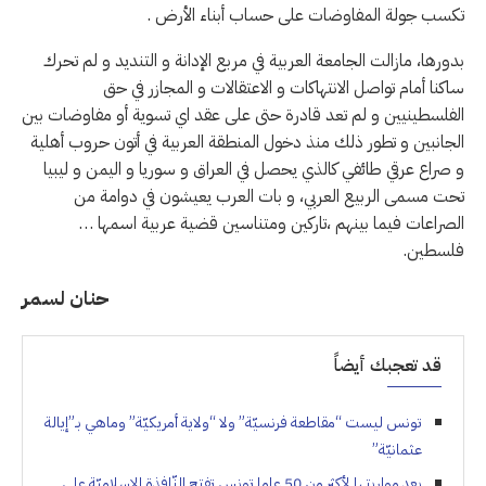
تكسب جولة المفاوضات على حساب أبناء الأرض .
بدورها، مازالت الجامعة العربية في مربع الإدانة و التنديد و لم تحرك
ساكنا أمام تواصل الانتهاكات و الاعتقالات و المجازر في حق
الفلسطينيين و لم تعد قادرة حتى على عقد اي تسوية أو مفاوضات بين
الجانبين و تطور ذلك منذ دخول المنطقة العربية في أتون حروب أهلية
و صراع عرقي طائفي كالذي يحصل في العراق و سوريا و اليمن و ليبيا
تحت مسمى الربيع العربي، و بات العرب يعيشون في دوامة من
الصراعات فيما بينهم ،تاركين ومتناسين قضية عربية اسمها …
فلسطين.
حنان لسمر
قد تعجبك أيضاً
تونس ليست “مقاطعة فرنسيّة” ولا “ولاية أمريكيّة” وماهي بـ”إيالة
عثمانيّة”
بعد مواربتها لأكثر من 50 عاما تونس تفتح النّافذة الإسلاميّة على