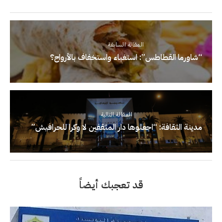
المقالة السابقة
“شاورما القطاطس”: استغباء واستخفاف بالأرواح؟
المقالة التالية
مدينة الثقافة: “اجعلوها دار المثقفين لا وكرا للحرافيش”
قد تعجبك أيضاً