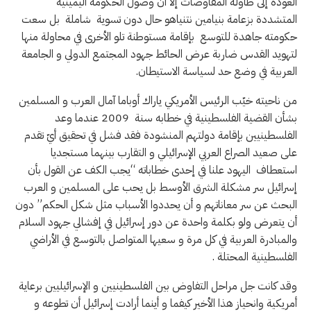
العودة إلى طاولة المفاوضات إلا ان وصول الحكومة اليمينية
المتشددة بزعامة بنيامين نتنياهو حال دون تسوية شاملة بل سعت
حكومته جاهدة للتوسع بإقامة مستوطنة تلو الأخرى في محاولة منها
لتهويد القدس ضاربة عرض الحائط جهود المجتمع الدولي و الجامعة
العربية في وضع حد لسياسة الاستيطان.
من ناحيته خيّب الرئيس الأمريكي ياراك أوباما آمال العرب و المسلمين
بشأن القضية الفلسطينية في خطابه سنة 2009 عندما وعد
الفلسطينيين بإقامة دولتهم المنشودة فقد فشل في تحقيق أيّ تقدم
على صعيد الصراع العربي الإسرائيلي و التقارب بينهما مستجديا
استعطاف اليهود علنا في إحدى خطاباته “يجب الكف عن القول بأن
إسرائيل سر مشكلة الشرق الأوسط بل يحب على المسلمين و العرب
البحث عن سر معاناتهم و أن يحددوا الأسباب مثل شكل الحكم” دون
أن يتعرض ولو بكلمة واحدة عن دور إسرائيل في إفشالي جهود السلام
والمبادرة العربية في كل مرة و سعيها المتواصل بالتوسع في الأراضي
الفلسطينية المحتلة .
وقد كانت جل مراحل التفاوض بين الفلسطينيين و الإسرائيليين برعاية
أمريكية وانحياز هذا الأخير كيفما و أينما أرادت إسرائيل أن تطوعه و