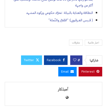
أكثر من واجهة
النظافة والعناية بالبيئة : تحرّك حكومي وركود المشهد
( قــيس العــرقـوبي): “الصّرّار والنّملة”
اخبار عالمية
متفرقات
Twitter
Facebook
0
شاركها
Email
Pinterest
أميلكار