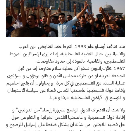
منذ اتفاقية أوسلو عام 1993، انفرط عقد التفاوض بين العرب
والاسرائليين حيال القضية الفلسطينية، إذ لم يرق للإسرائليين شروط
الفلسطنيين، والقاضية بالعودة إلى حدود مفاوضات
1967 .فالإسرائليون نسفوا كل عملية سلام مقترحة إما من قبل
الجامعة العربية أو من طرف مجلس الأمن و ظلوا يرجؤون و يسوّفون
عملية السلام مع الفلسطنيين في كل مرة، و يحاولون أن يقبروا حلمهم
بإقامة دولة فلسطينية عاصمتها القدس فضلا عن سياسة الاستيطان
و التوسع في الأراضي الفلسطينية شرقا و غربا.
ولا شك أن الاعتراف الدولي الواسع بضرورة إرساء”حل الدولتين” و
إقامة دولة فلسطينية و عاصمتها القدس الشرقية و التفاوض حول
حل قضية اللاجئين من شأنه أن يشكل ضغطا على إسرائيل للرضوخ و