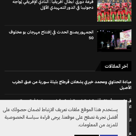
قرعة دوري أبطال أفريقيا : النادي الإفريقي يُواجه
دجوليبا في الدور التمهيدي الأوّل
الجمهور يصنع الحدث في إفتتاح مهرجان بو مخلوف
50
آخر المقالات
ميادة الحناوي ومحمد خيري يشعلان قرطاج بليلة سورية من عبق الطرب
الأصيل
قرعة دوري أبطال أفريقيا : النادي الإفريقي يُواجه دجوليبا في الدور التمهيدي
الأوّل
يستخدم هذا الموقع ملفات تعريف الارتباط لضمان حصولك على
أفضل تجربة تصفح على موقعنا. يرجى قراءة سياسة الخصوصية
الجمهور يصنع الحدث في إفتتاح مهرجان بو مخلوف 50
للمزيد من المعلومات.
على خطى نظيره الويلزي: الاتحاد الانقليزي لكرة القدم يسحب دعم ترشح