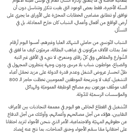
بفعاليّة خاصّة في ما يتعلّق بإدارة الشّأن العام في تونس طيلة الأعوام
الستّة الأخيرة، فقط بعض الوعود التي بقيت تتكرّر وتتناسل دون أن
توافق أو تتطابق مضامين الخطابات المحرّرة على الأوراق ما يجري على
أرض الواقع من أفعال وأعمال، الشباب كان خارج المعادلة، بل في
التسلّل.
الشباب التّونسي من حاملي الشهائد العليا وغيرهم، أمسوا اليوم أرقام
تعدّ بمئات الآلاف مركونون في غياهب البطالة، مرميّون كيف ما اتفق في
الشّوارع والمقاهي وفي كلّ زقاق ومنعرج، لا شيء في الأفق غير التيه
والضياع، مواطنون شباب بلا مرسى ودون وجهة ينتظرون المجهول في
ظلّ انحسار عروض الشغل وعدم قدرة الدولة على مزيد تحمّل أعباء
التشغيل، كيف لا وشريحة الموظفين العموميين تخطّت حاجز الـ 800
ألف موظّف موزعون بيم مصالح الوظيفة العموميّة والهياكل
والمؤسسات الرسميّة للدّولة.
التّشغيل في القطاع الخاصّ هو اليوم في معمعة التجاذبات بين الأعراف
النقابيين، هؤلاء من أجل مصالحهم وأعمالهم، وأولئك من أجل الدفاع
عن حقوقهم المهنيّة والاجتماعية، الأمر الذي شحن الأجواء لتزيد احتقانا
على احتقانها ممّا سمّم الأجواء وخنق المناخات، بما نتج عنه إيصاد