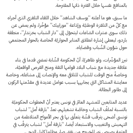
بالمنافع نفسها خلال الفترة ذاتها المقترحة.
ما سبق، هو ما أعلنه “يوسف الشاهد” خلال اللقاء التلفزي الذي أجراه
مع كلّ من التلفزة الوطنيّة وإذاعة “موزاييك” مؤخّرا، ولم يمض عن
ذلك سوى عشرات السّاعات ليتحوّل إلى “دار الشباب بخزندار”، منطقة
باردو، ليعطي إشارة انطلاق المنابر الحواريّة الخاصة بالحوار المجتمعي
حول شؤون الشّباب وقضاياه.
تبرز المؤشّرات، ولو ظاهريّا، أنّ الحكومة الشّابة تمضي قدما في بناء
علاقة جديدة مع شباب البلاد قوامها الثقة ومنح الفرص الواقعيّة،
وخاصةّ منح الوقت للشباب للتلاقي معه والإنصات إلى مشاغله، وخاصة
معايشة المشاكل التي يجابهها بسبب عوامل عديدة في مقدّمتها الركون
إلى طابور البطالة.
عديد المتابعين للمشهد العامّ في تونس يعتبر أنّ الخطوات الحكوميّة
بالنسبة لملفّ الشباب وخاصّة تشغيلهم، تعدّ “بارقة أمل” لشباب
تونسي أضحى يترقّب قشّة يتعلّق بها في بحر الأمواج المتلاطمة من
التهميش والتغييب والاستبعاد أيضا، “بارقة أمل” لشباب يترقّب في
العتمة بصيص نور للخروج من نفق صار مظلما كليل الدجى.