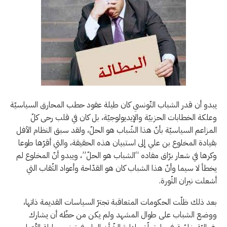
يبدو أن قدر الشباب التّونسي كان طيلة عقود حطب المحارق السياسيّة
وعلكة الخطابات الحزبيّة والإيديولوجيّة، بل كان في قلب رحى كلّ
المزاعم السياسيّة بأنّ هذا الشّباب هو الحلّ، ولقد سبق النظام الآفل
بقيادة المخلوع بن علي إلى استبيان هذه الحقيقة، والتي أقرّها طوعا
وكرها في شعار برّاق مفاده “الشباب هو الحلّ”، ويبدو أنّ المخلوع لم
يخطأ لا سيما وأنّ هذا الشباب كان هو القدّاحة وأعواد الثّقاب التي
أشعلت نيران الثّورة.
بعد ذلك ظلّت الحكومات المتعاقبة تجترّ السياسات القديمة ذاتها،
ووضع الشباب على طوال المشهد ولم يكن من حظّه أن يشارك