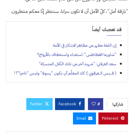
“بارقة أمل”، كلّ الأمل أن لا تكون سرابا، سننتظر إنّا معكم منتظرون.
قد تعجبك أيضاً
إن اللغة مظهر من مظاهر الابتكار في الأمة
“شاورما القطاطس”: استغباء واستخفاف بالأرواح؟
سعد الغزلاني: “شهيد آخر من تلك التّلال المنسيّة”
( قـــيس الــعرقوبي ): كاد المعلّم أن يكون “رسولا” وليس “تاجرا”؟ !
Twitter
Facebook
0
شاركها
Email
Pinterest