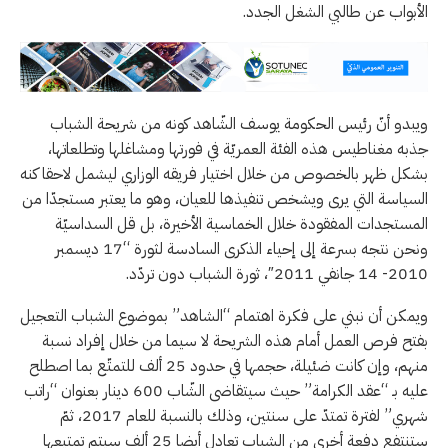
الأبواب عن طالبي الشغل الجدد.
ويبدو أنّ رئيس الحكومة يوسف الشّاهد كونه من شريحة الشباب
جذبه مغناطيس هذه الفئة العمريّة في فورتها ومشاغلها وتطلعاتها،
بشكل ظهر بالخصوص من خلال اختيار فريقه الوزاري ليشمل لاحقا كنه
السياسة التي يرى ويشخص تنفيذها للعيان، وهو ما يعتبر مستجدّا من
المستجدات المفقودة خلال الخماسية الأخيرة، بل قل السداسيّة
ونحن نتجه بسرعة إلى إحياء الذكرى السادسة لثورة “17 ديسمبر
2010- 14 جانفي 2011″، ثورة الشباب دون تردّد.
ويمكن أن نبني على فكرة اهتمام “الشاهد” بموضوع الشباب التعجيل
بفتح فرص العمل أمام هذه الشريحة لا سيما من خلال إفراد نسبة
منهم، وإن كانت ضئيلة، حجمها في حدود 25 ألف للتمتّع بما اصطلح
عليه بـ “عقد الكرامة” حيث سيتقاضى الشّاب 600 دينار بعنوان “راتب
شهري” لفترة تمتدّ على سنتين، وذلك بالنسبة للعام 2017، ثمّ
ستنتفع دفعة أخرى من الشباب تعادل أيضا 25 ألف سيتم تمتيعها